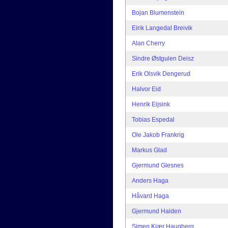
Bojan Blumenstein
Eirik Langedal Breivik
Alan Cherry
Sindre Østgulen Deisz
Erik Olsvik Dengerud
Halvor Eid
Henrik Eijsink
Tobias Espedal
Ole Jakob Frankrig
Markus Glad
Gjermund Glesnes
Anders Haga
Håvard Haga
Gjermund Halden
Simen Kjær Haugberg