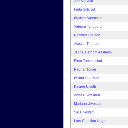
Jon Sletvold
Frida Solsrud
Øystein Sørensen
Vebjørn Tandberg
Rasmus Theisen
Alastair Thomas
Janne Tjørhom Aasheim
Einar Tommelstad
Ragnar Tonjer
Øivind Due Trier
Kasper Ulseth
Anna Ulvensøen
Mariann Ulvestad
Siri Ulvestad
Lars-Christian Unger