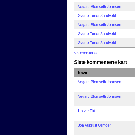
Vegard Blomseth Johnsen
Sverre Turter Sandvold
Vegard Blomseth Johnsen
Sverre Turter Sandvold
Sverre Turter Sandvold
Vis oversiktskart
Siste kommenterte kart
Navn
Vegard Blomseth Johnsen
Vegard Blomseth Johnsen
Halvor Eid
Jon Aukrust Osmoen