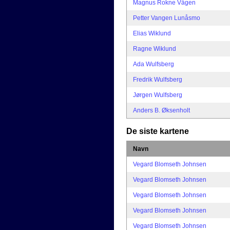
Magnus Rokne Vågen
Petter Vangen Lunåsmo
Elias Wiklund
Ragne Wiklund
Ada Wulfsberg
Fredrik Wulfsberg
Jørgen Wulfsberg
Anders B. Øksenholt
De siste kartene
Navn
Vegard Blomseth Johnsen
Vegard Blomseth Johnsen
Vegard Blomseth Johnsen
Vegard Blomseth Johnsen
Vegard Blomseth Johnsen