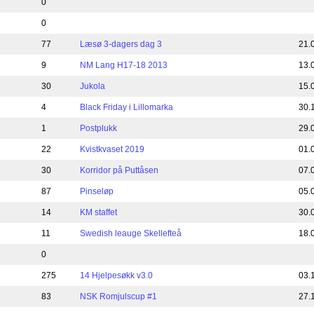
0
0
77
Læsø 3-dagers dag 3
21.
9
NM Lang H17-18 2013
13.
30
Jukola
15.
4
Black Friday i Lillomarka
30.
1
Postplukk
29.
22
Kvistkvaset 2019
01.
30
Korridor på Puttåsen
07.
87
Pinseløp
05.
14
KM staffet
30.
11
Swedish leauge Skellefteå
18.
0
275
14 Hjelpesøkk v3.0
03.
83
NSK Romjulscup #1
27.