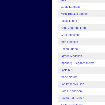
Gaute Langaas
Mikal Brastad Larsen
Lukas Liland
Anne Johanne Lind
Gard Lindseth
Inge Lindseth
Espen Lunøe
Jørgen Madslien
Ingeborg Ellegaard Melby
Jostein N
Marte Narum
Jon Petter Nielsen
Lars Eid Nielsen
Simen Eid Nielsen