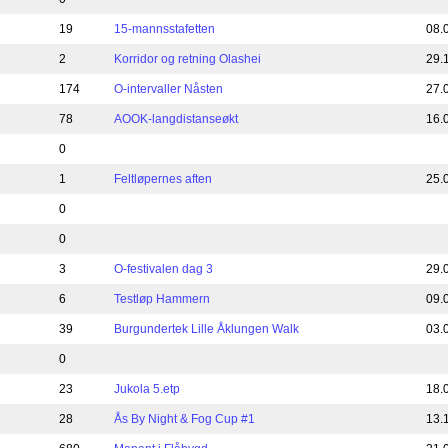
19
15-mannsstafetten
08.
2
Korridor og retning Olashei
29.
174
O-intervaller Nåsten
27.
78
AOOK-langdistanseøkt
16.
0
1
Feltløpernes aften
25.
0
0
3
O-festivalen dag 3
29.
6
Testløp Hammern
09.
39
Burgundertek Lille Åklungen Walk
03.
0
23
Jukola 5.etp
18.
28
Ås By Night & Fog Cup #1
13.