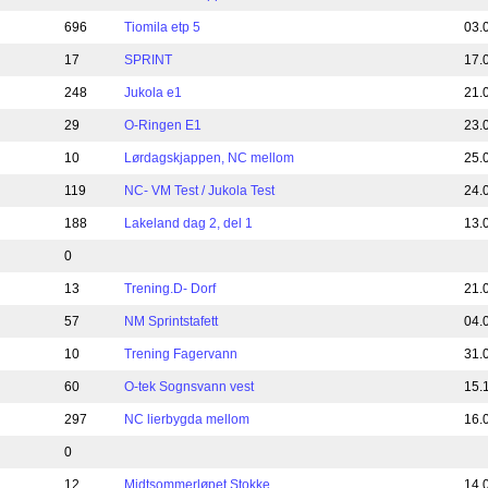
696
Tiomila etp 5
03.
17
SPRINT
17.
248
Jukola e1
21.
29
O-Ringen E1
23.
10
Lørdagskjappen, NC mellom
25.
119
NC- VM Test / Jukola Test
24.
188
Lakeland dag 2, del 1
13.
0
13
Trening.D- Dorf
21.
57
NM Sprintstafett
04.
10
Trening Fagervann
31.
60
O-tek Sognsvann vest
15.
297
NC lierbygda mellom
16.
0
12
Midtsommerløpet Stokke
14.