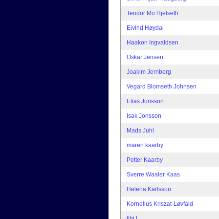
Teodor Mo Hjelseth
Eivind Høydal
Haakon Ingvaldsen
Oskar Jensen
Joakim Jernberg
Vegard Blomseth Johnsen
Elias Jonsson
Isak Jonsson
Mads Juhl
maren kaarby
Petter Kaarby
Sverre Waaler Kaas
Helena Karlsson
Kornelius Kriszat-Løvfald
tihi l