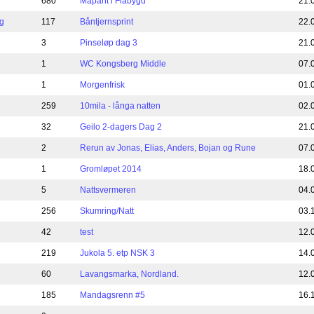
680
Mapant i Flåbygd
21.
g
117
Båntjernsprint
22.
3
Pinseløp dag 3
21.
1
WC Kongsberg Middle
07.
1
Morgenfrisk
01.
259
10mila - långa natten
02.
32
Geilo 2-dagers Dag 2
21.
2
Rerun av Jonas, Elias, Anders, Bojan og Rune
07.
1
Gromløpet 2014
18.
5
Nattsvermeren
04.
256
Skumring/Natt
03.
42
test
12.
219
Jukola 5. etp NSK 3
14.
60
Lavangsmarka, Nordland.
12.
185
Mandagsrenn #5
16.