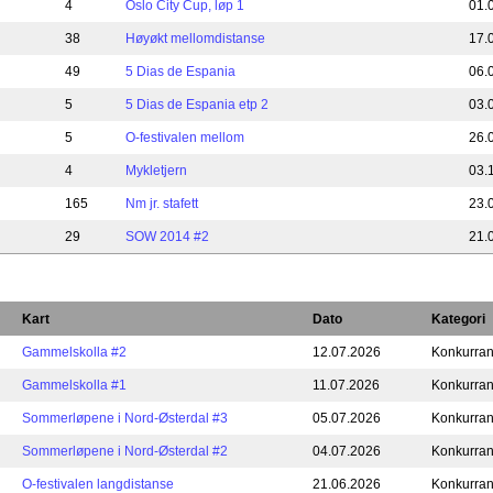
4
Oslo City Cup, løp 1
01.
38
Høyøkt mellomdistanse
17.
49
5 Dias de Espania
06.
5
5 Dias de Espania etp 2
03.
5
O-festivalen mellom
26.
4
Mykletjern
03.
165
Nm jr. stafett
23.
29
SOW 2014 #2
21.
Kart
Dato
Kategori
Gammelskolla #2
12.07.2026
Konkurra
Gammelskolla #1
11.07.2026
Konkurra
Sommerløpene i Nord-Østerdal #3
05.07.2026
Konkurra
Sommerløpene i Nord-Østerdal #2
04.07.2026
Konkurra
O-festivalen langdistanse
21.06.2026
Konkurra