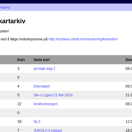
nlogging
kartarkiv
arkiv!
 ved å følge instruksjonene på
http://nydalen.idrett.no/orientering/kartarkiv/
Kart
Siste kart
Dat
3
pinsløp dag 2
08.
0
4
Eikerløpet
09.
5
Ski-o Lygna 21 feb 2016
21.
22
krokholmorgen
08.
0
39
NLZ
12.
7
JUKOLA 4 etappe
18.