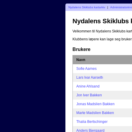
Nydalens Skiklubs kartarkiv
|
Administratorin
Nydalens Skiklubs 
Velkommen til Nydalens Skiklubs kart
Klubbens løpere kan lage seg bruker
Brukere
Navn
Sofie Aarnes
Lars Ivar Aarseth
Anine Ahlsand
Jon Iver Bakken
Jonas Madslien Bakken
Marte Madslien Bakken
Thalia Bertschinger
Anders Bjergaard