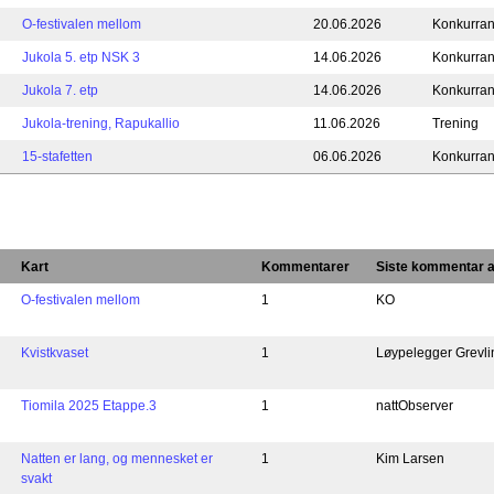
O-festivalen mellom
20.06.2026
Konkurra
Jukola 5. etp NSK 3
14.06.2026
Konkurra
Jukola 7. etp
14.06.2026
Konkurra
Jukola-trening, Rapukallio
11.06.2026
Trening
15-stafetten
06.06.2026
Konkurra
Kart
Kommentarer
Siste kommentar 
O-festivalen mellom
1
KO
Kvistkvaset
1
Løypelegger Grevli
Tiomila 2025 Etappe.3
1
nattObserver
Natten er lang, og mennesket er
1
Kim Larsen
svakt