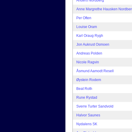
Anders Nordberg
Anne Margrethe Hausken Nordber
Per Often
Louise Oram
Karl Oraug Rygh
Jon Aukrust Osmoen
Andreas Polden
Nicole Ragvin
Åsmund Aamodt Resell
Øystein Rodem
Beat Roth
Rune Rystad
Sverre Turter Sandvold
Halvor Saunes
Nydalens SK