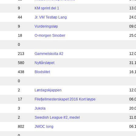
9
KM sprint del 1
13.
44
Jr. VM Testløp Lang
24.
9
Vurderingsløp
09.
18
O-morgen Sinober
25.
0
213
Gammelskolla #2
12.
580
Nyttårsløpet
31.
438
Blodslitet
16.
0
2
Lørdagskjappen
12.
17
Filefjellmesterskapet 2016 Kort løype
06.
3
Jukola
20.
2
Swedish League #2, medel
11.
802
JWOC long
06.
0