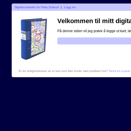
Digitalt kartarkiv for Frida Solsrud
|
Logg inn
Velkommen til mitt digita
På denne siden vil jeg prøve å legge ut kart, løy
Er du rettighetshaver av et kart som ikke burde vært publisert her?
Send en e-post
.