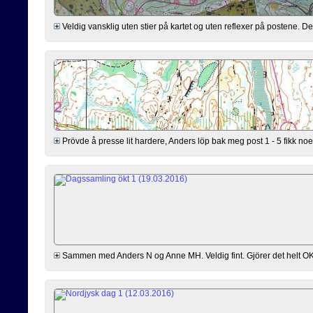
Veldig vansklig uten stier på kartet og uten reflexer på postene. De 
Prövde å presse lit hardere, Anders löp bak meg post 1 - 5 fikk noe
Sammen med Anders N og Anne MH. Veldig fint. Gjörer det helt OK hv