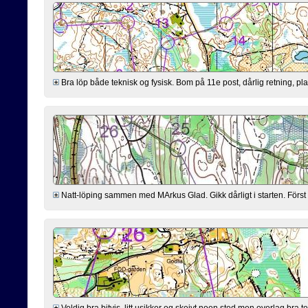
Bra löp både teknisk og fysisk. Bom på 11e post, dårlig retning, pla
Natt-löping sammen med MArkus Glad. Gikk dårligt i starten. Först 
Veldig bra bitvis, litt usikker og skeivt noen sted men overlag bra tekn