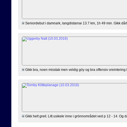
Seniordebut i damnark, langdistanse 13.7 km, 1h 49 min. Gikk dårligt
Gikk bra, noen misstak men veldig göy og bra offensiv oreintering 
Gikk helt greit. Litt usikekr inne i grönnområdet ved p 12 - 14. Og då