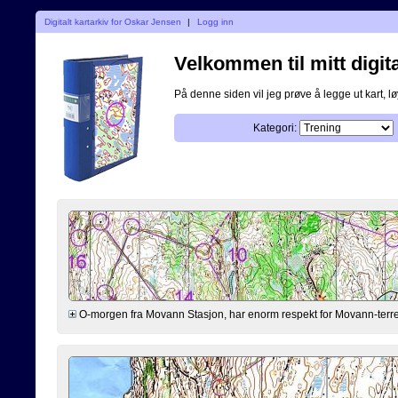
Digitalt kartarkiv for Oskar Jensen
|
Logg inn
Velkommen til mitt digita
På denne siden vil jeg prøve å legge ut kart, løy
Kategori:
O-morgen fra Movann Stasjon, har enorm respekt for Movann-terrenge