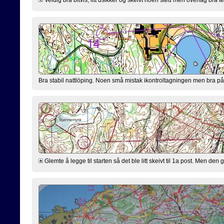
Bra stabil nattlöping. Noen små mistak ikontroltagningen men bra på
Glemte å legge til starten så det ble litt skeivt til 1a post. Men den g