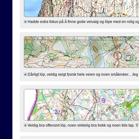
Hadde extra fokus på å finne gode veivalg og löpe med en rolig og s
Dårligt löp, veldig seigt fysisk hele veien og noen småkroker... Jeg v
Veldig bra offensivt löp, noen virklelig bra trekk og noen tids tap. S