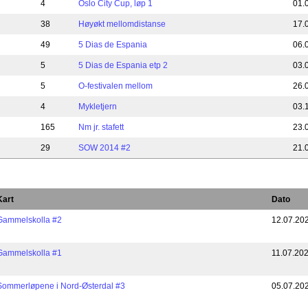
4
Oslo City Cup, løp 1
01.
38
Høyøkt mellomdistanse
17.
49
5 Dias de Espania
06.
5
5 Dias de Espania etp 2
03.
5
O-festivalen mellom
26.
4
Mykletjern
03.
165
Nm jr. stafett
23.
29
SOW 2014 #2
21.
Kart
Dato
Gammelskolla #2
12.07.20
Gammelskolla #1
11.07.20
Sommerløpene i Nord-Østerdal #3
05.07.20