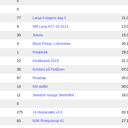
0
0
77
Læsø 3-dagers dag 3
21.
9
NM Lang H17-18 2013
13.
30
Jukola
15.
4
Black Friday i Lillomarka
30.
1
Postplukk
29.
22
Kvistkvaset 2019
01.
30
Korridor på Puttåsen
07.
87
Pinseløp
05.
14
KM staffet
30.
11
Swedish leauge Skellefteå
18.
0
275
14 Hjelpesøkk v3.0
03.
83
NSK Romjulscup #1
27.