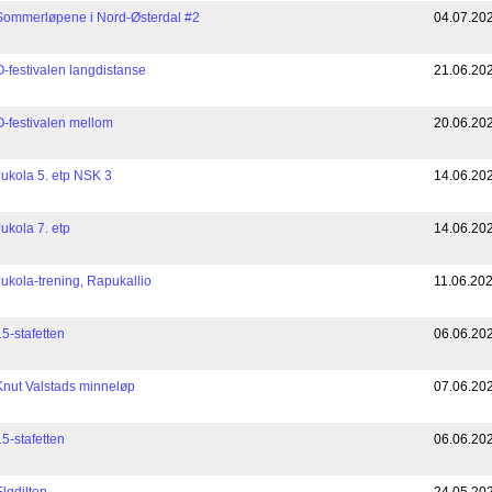
Sommerløpene i Nord-Østerdal #2
04.07.20
O-festivalen langdistanse
21.06.20
O-festivalen mellom
20.06.20
Jukola 5. etp NSK 3
14.06.20
Jukola 7. etp
14.06.20
Jukola-trening, Rapukallio
11.06.20
15-stafetten
06.06.20
Knut Valstads minneløp
07.06.20
15-stafetten
06.06.20