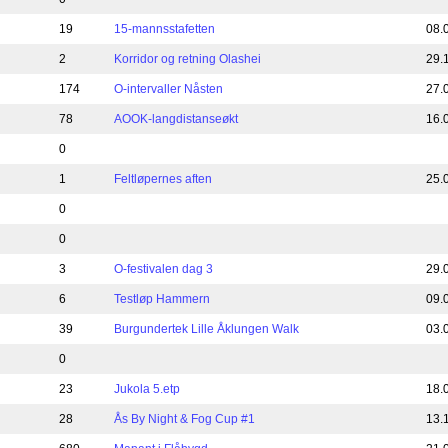
19
15-mannsstafetten
08.
2
Korridor og retning Olashei
29.
174
O-intervaller Nåsten
27.
78
AOOK-langdistanseøkt
16.
0
1
Feltløpernes aften
25.
0
0
3
O-festivalen dag 3
29.
6
Testløp Hammern
09.
39
Burgundertek Lille Åklungen Walk
03.
0
23
Jukola 5.etp
18.
28
Ås By Night & Fog Cup #1
13.