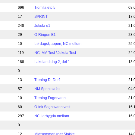
696
Tiomila etp 5
03.
17
SPRINT
17.
248
Jukola e1
21.
29
O-Ringen E1
23.
10
Lørdagskjappen, NC mellom
25.
119
NC- VM Test / Jukola Test
24.
188
Lakeland dag 2, del 1
13.
0
13
Trening.D- Dorf
21.
57
NM Sprintstafett
04.
10
Trening Fagervann
31.
60
O-tek Sognsvann vest
15.
297
NC lierbygda mellom
16.
0
12
Midtsommerløpet Stokke
14.