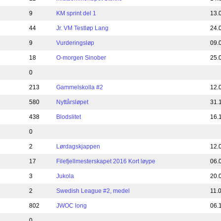
9
KM sprint del 1
13.
44
Jr. VM Testløp Lang
24.
9
Vurderingsløp
09.
18
O-morgen Sinober
25.
0
213
Gammelskolla #2
12.
580
Nyttårsløpet
31.
438
Blodslitet
16.
0
2
Lørdagskjappen
12.
17
Filefjellmesterskapet 2016 Kort løype
06.
3
Jukola
20.
2
Swedish League #2, medel
11.
802
JWOC long
06.
0