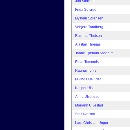
Jon Sletvold
Frida Solsrud
Øystein Sørensen
Vebjørn Tandberg
Rasmus Theisen
Alastair Thomas
Janne Tjørhom Aasheim
Einar Tommelstad
Ragnar Tonjer
Øivind Due Trier
Kasper Ulseth
Anna Ulvensøen
Mariann Ulvestad
Siri Ulvestad
Lars-Christian Unger