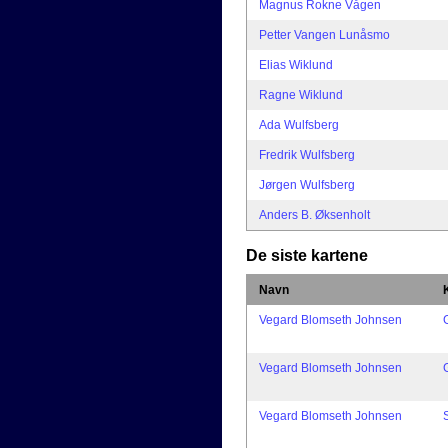
Magnus Rokne Vågen
Petter Vangen Lunåsmo
Elias Wiklund
Ragne Wiklund
Ada Wulfsberg
Fredrik Wulfsberg
Jørgen Wulfsberg
Anders B. Øksenholt
De siste kartene
Navn
Vegard Blomseth Johnsen
Vegard Blomseth Johnsen
Vegard Blomseth Johnsen