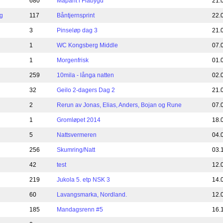
680
Mapant i Flåbygd
21.
g
117
Båntjernsprint
22.
3
Pinseløp dag 3
21.
1
WC Kongsberg Middle
07.
1
Morgenfrisk
01.
259
10mila - långa natten
02.
32
Geilo 2-dagers Dag 2
21.
2
Rerun av Jonas, Elias, Anders, Bojan og Rune
07.
1
Gromløpet 2014
18.
5
Nattsvermeren
04.
256
Skumring/Natt
03.
42
test
12.
219
Jukola 5. etp NSK 3
14.
60
Lavangsmarka, Nordland.
12.
185
Mandagsrenn #5
16.