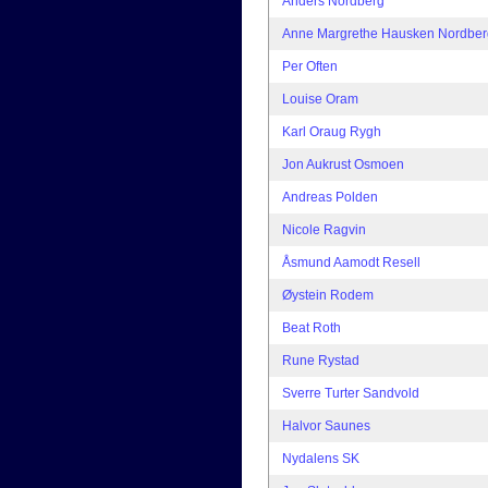
Anders Nordberg
Anne Margrethe Hausken Nordber
Per Often
Louise Oram
Karl Oraug Rygh
Jon Aukrust Osmoen
Andreas Polden
Nicole Ragvin
Åsmund Aamodt Resell
Øystein Rodem
Beat Roth
Rune Rystad
Sverre Turter Sandvold
Halvor Saunes
Nydalens SK