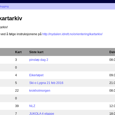
nlogging
kartarkiv
arkiv!
 ved å følge instruksjonene på
http://nydalen.idrett.no/orientering/kartarkiv/
Kart
Siste kart
Dat
3
pinsløp dag 2
08.
0
4
Eikerløpet
09.
5
Ski-o Lygna 21 feb 2016
21.
22
krokholmorgen
08.
0
39
NLZ
12.
7
JUKOLA 4 etappe
18.