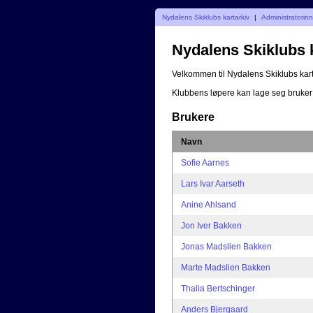
Nydalens Skiklubs kartarkiv
|
Administratorin
Nydalens Skiklubs 
Velkommen til Nydalens Skiklubs kart
Klubbens løpere kan lage seg bruker
Brukere
Navn
Sofie Aarnes
Lars Ivar Aarseth
Anine Ahlsand
Jon Iver Bakken
Jonas Madslien Bakken
Marte Madslien Bakken
Thalia Bertschinger
Anders Bjergaard