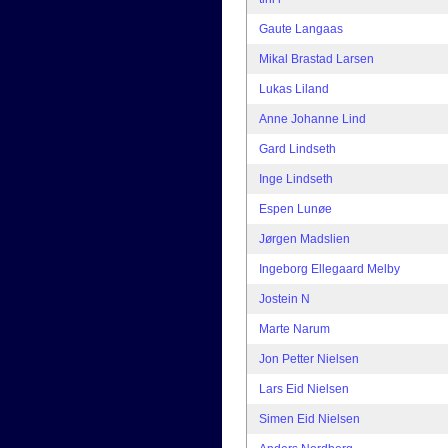
Gaute Langaas
Mikal Brastad Larsen
Lukas Liland
Anne Johanne Lind
Gard Lindseth
Inge Lindseth
Espen Lunøe
Jørgen Madslien
Ingeborg Ellegaard Melby
Jostein N
Marte Narum
Jon Petter Nielsen
Lars Eid Nielsen
Simen Eid Nielsen