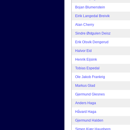
Bojan Blumenstein
Eirik Langedal Breivik
Alan Cherry
Sindre Østgulen Deisz
Erik Olsvik Dengerud
Halvor Eid
Henrik Eijsink
Tobias Espedal
Ole Jakob Frankrig
Markus Glad
Gjermund Glesnes
Anders Haga
Håvard Haga
Gjermund Halden
Simen Kjær Haugberg