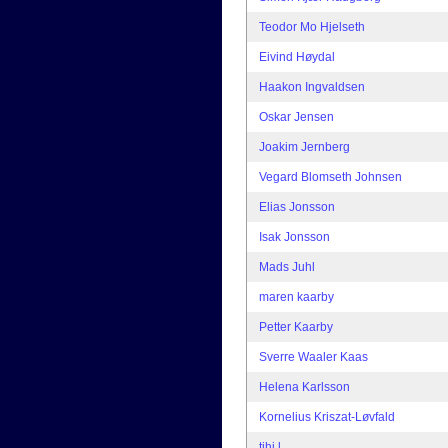
Teodor Mo Hjelseth
Eivind Høydal
Haakon Ingvaldsen
Oskar Jensen
Joakim Jernberg
Vegard Blomseth Johnsen
Elias Jonsson
Isak Jonsson
Mads Juhl
maren kaarby
Petter Kaarby
Sverre Waaler Kaas
Helena Karlsson
Kornelius Kriszat-Løvfald
tihi l