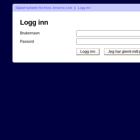
Digitalt kartarkiv for Anne Johanne Lind
|
Logg inn
Logg inn
Brukernavn
Passord