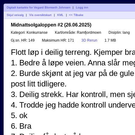
Digitalt kartarkiv for Vegard Blomseth Johnsen
|
Logg inn
Skjul veivalg
|
Vis oversiktskart
|
KML
|
<< Tilbake
Midnattsolgaloppen #2 (26.06.2025)
Kategori:
Konkurranse
Kart/område:
Ramfjordmoen
Disiplin:
lang
Gj.sn. HR:
149
Maksimum HR:
171
3D Rerun
1.7 MB
Flott løp i deilig terreng. Kjemper b
1. Bedre å løpe veien. Anna slår meg
2. Burde skjønt at jeg var på de gule f
post litt tidligere.
3. Deilig strekk. Har kontroll, men sj
4. Trodde jeg hadde kontroll underve
5. ok
6. Bra