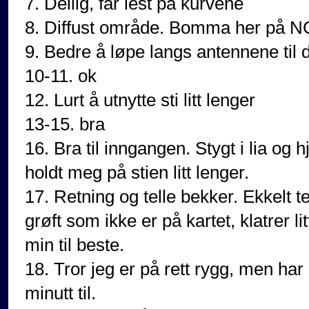
7. Deilig, får lest på kurvene
8. Diffust område. Bomma her på NC 
9. Bedre å løpe langs antennene til 
10-11. ok
12. Lurt å utnytte sti litt lenger
13-15. bra
16. Bra til inngangen. Stygt i lia og h
holdt meg på stien litt lenger.
17. Retning og telle bekker. Ekkelt t
grøft som ikke er på kartet, klatrer l
min til beste.
18. Tror jeg er på rett rygg, men har n
minutt til.