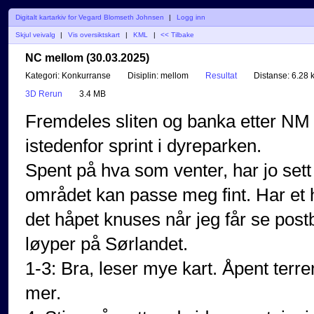
Digitalt kartarkiv for Vegard Blomseth Johnsen
|
Logg inn
Skjul veivalg
|
Vis oversiktskart
|
KML
|
<< Tilbake
NC mellom (30.03.2025)
Kategori:
Konkurranse
Disiplin:
mellom
Resultat
Distanse:
6.28 
3D Rerun
3.4 MB
Fremdeles sliten og banka etter NM na
istedenfor sprint i dyreparken.
Spent på hva som venter, har jo sett
området kan passe meg fint. Har et
det håpet knuses når jeg får se postb
løyper på Sørlandet.
1-3: Bra, leser mye kart. Åpent terre
mer.