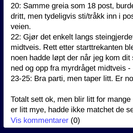
20: Samme greia som 18 post, burde 
dritt, men tydeligvis sti/tråkk inn i p
veien.
22: Gjør det enkelt langs steingjerdet
midtveis. Rett etter starttrekanten b
noen hadde løpt der når jeg kom dit s
ned og opp fra myrdråget midtveis - b
23-25: Bra parti, men taper litt. Er no
Totalt sett ok, men blir litt for mang
er litt mye, hadde ikke matchet de s
Vis kommentarer
(
0
)