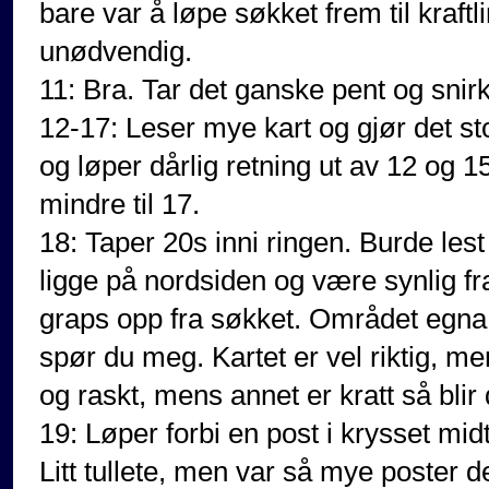
bare var å løpe søkket frem til kraft
unødvendig.
11: Bra. Tar det ganske pent og snir
12-17: Leser mye kart og gjør det sto
og løper dårlig retning ut av 12 og 15 (
mindre til 17.
18: Taper 20s inni ringen. Burde lest
ligge på nordsiden og være synlig fr
graps opp fra søkket. Området egna s
spør du meg. Kartet er vel riktig, 
og raskt, mens annet er kratt så blir det
19: Løper forbi en post i krysset mid
Litt tullete, men var så mye poster de