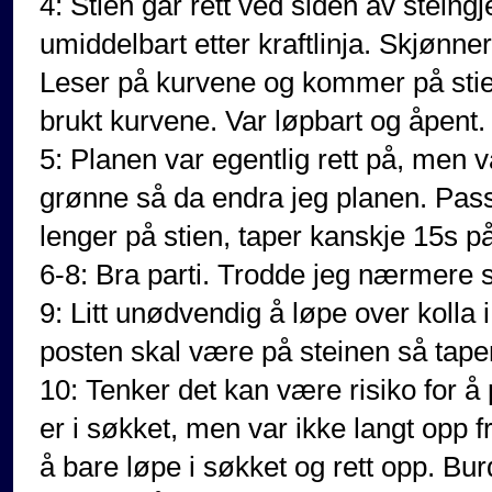
4: Stien går rett ved siden av stein
umiddelbart etter kraftlinja. Skjønner 
Leser på kurvene og kommer på stien
brukt kurvene. Var løpbart og åpent.
5: Planen var egentlig rett på, men v
grønne så da endra jeg planen. Passe
lenger på stien, taper kanskje 15s på
6-8: Bra parti. Trodde jeg nærmere st
9: Litt unødvendig å løpe over kolla i
posten skal være på steinen så taper
10: Tenker det kan være risiko for 
er i søkket, men var ikke langt opp f
å bare løpe i søkket og rett opp. Bur