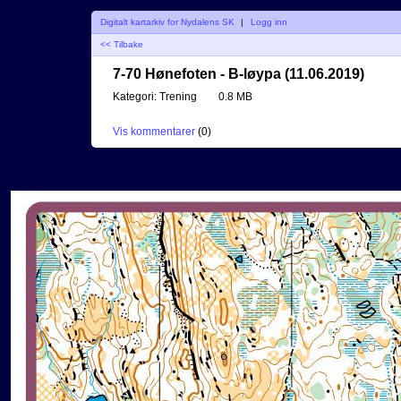
Digitalt kartarkiv for Nydalens SK
|
Logg inn
<< Tilbake
7-70 Hønefoten - B-løypa (11.06.2019)
Kategori:
Trening
0.8 MB
Vis kommentarer
(
0
)