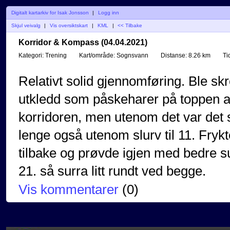
Digitalt kartarkiv for Isak Jonsson
|
Logg inn
Skjul veivalg
|
Vis oversiktskart
|
KML
|
<< Tilbake
Korridor & Kompass (04.04.2021)
Kategori:
Trening
Kart/område:
Sognsvann
Distanse:
8.26 km
Ti
Relativt solid gjennomføring. Ble skr
utkledd som påskeharer på toppen av
korridoren, men utenom det var det s
lenge også utenom slurv til 11. Frykte
tilbake og prøvde igjen med bedre 
21. så surra litt rundt ved begge.
Vis kommentarer
(
0
)