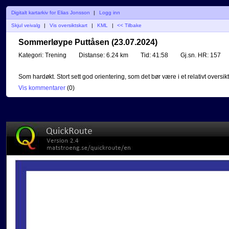
Digitalt kartarkiv for Elias Jonsson
|
Logg inn
Skjul veivalg
|
Vis oversiktskart
|
KML
|
<< Tilbake
Sommerløype Puttåsen (23.07.2024)
Kategori:
Trening
Distanse:
6.24 km
Tid:
41:58
Gj.sn. HR:
157
Som hardøkt. Stort sett god orientering, som det bør være i et relativt oversiktl
Vis kommentarer
(
0
)