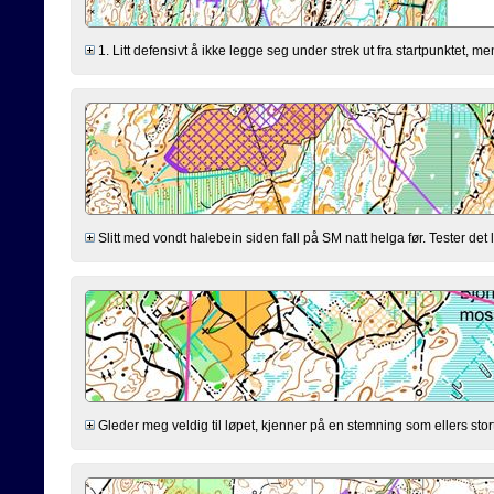
1. Litt defensivt å ikke legge seg under strek ut fra startpunktet, men 
Slitt med vondt halebein siden fall på SM natt helga før. Tester det li
Gleder meg veldig til løpet, kjenner på en stemning som ellers stort s