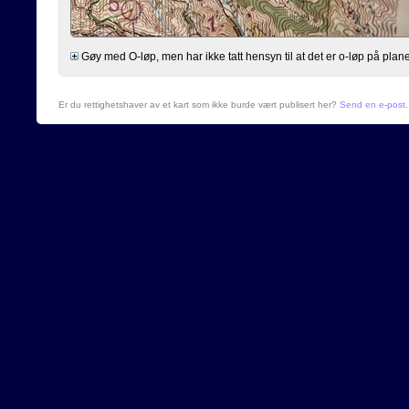
Gøy med O-løp, men har ikke tatt hensyn til at det er o-løp på planen og
Er du rettighetshaver av et kart som ikke burde vært publisert her?
Send en e-post
.