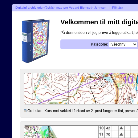
Digitalní archív orienťáckých map pro Vegard Blomseth Johnsen
|
Přihlásit
Velkommen til mitt digita
På denne siden vil jeg prøve å legge ut kart, løy
Kategorie:
Grei start. Kurs mot søkket i forkant av 2. post fungerer fint, prøv