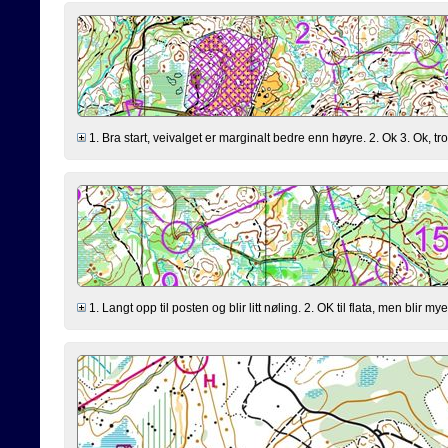
1. Bra start, veivalget er marginalt bedre enn høyre. 2. Ok 3. Ok, trodd
1. Langt opp til posten og blir litt nøling. 2. OK til flata, men blir