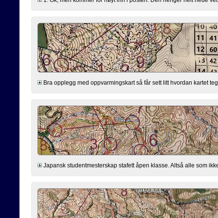
Bra opplegg med oppvarmingskart så får sett litt hvordan kartet tegn
Japansk studentmesterskap stafett åpen klasse. Altså alle som ikk