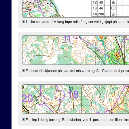
1. Har sett andre i A-lang løpe rett på og ser veldig kjapt på kartet f
Fellesstart, skjønner på start det må være ugafla. Planen er å prøve
Fint løp i deilig terreng. Bra i starten, ved 4. post er det en liten skr