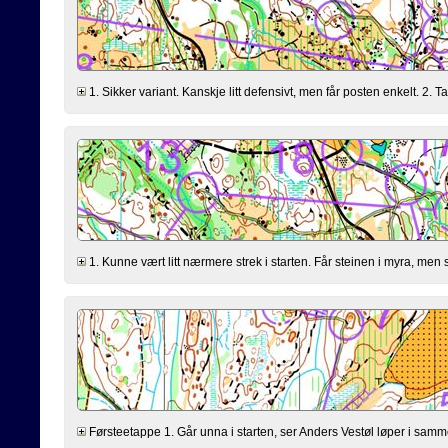
1. Sikker variant. Kanskje litt defensivt, men får posten enkelt. 2. 
1. Kunne vært litt nærmere strek i starten. Får steinen i myra, men 
Førsteetappe 1. Går unna i starten, ser Anders Vestøl løper i samm