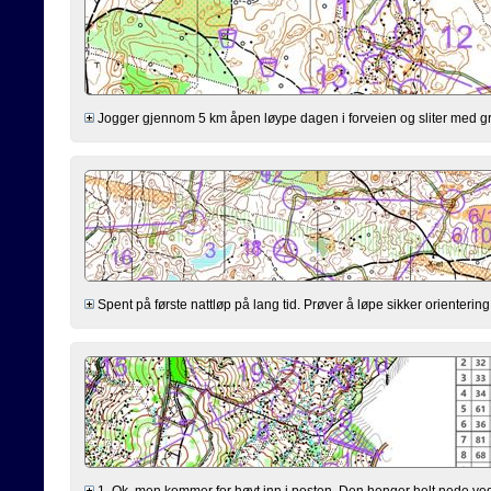
Jogger gjennom 5 km åpen løype dagen i forveien og sliter med gr
Spent på første nattløp på lang tid. Prøver å løpe sikker orientering
1. Ok, men kommer for høyt inn i posten. Den henger helt nede ved