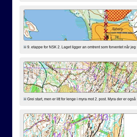
9. etappe for NSK 2. Laget ligger an omtrent som forventet når jeg s
Grei start, men er litt for lenge i myra mot 2. post. Myra der er også