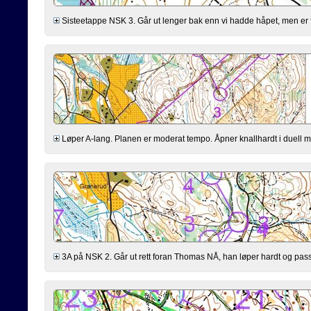
Sisteetappe NSK 3. Går ut lenger bak enn vi hadde håpet, men er fl
Løper A-lang. Planen er moderat tempo. Åpner knallhardt i duell med 
3A på NSK 2. Går ut rett foran Thomas NÅ, han løper hardt og passer