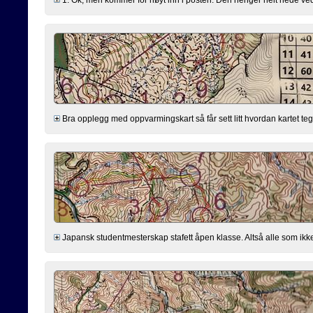
Bra opplegg med oppvarmingskart så får sett litt hvordan kartet tegn
Japansk studentmesterskap stafett åpen klasse. Altså alle som ikk