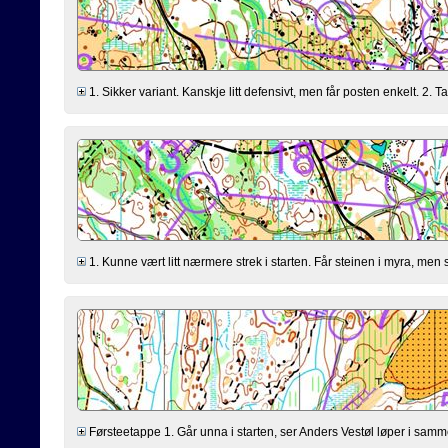
1. Sikker variant. Kanskje litt defensivt, men får posten enkelt. 2. 
1. Kunne vært litt nærmere strek i starten. Får steinen i myra, men 
Førsteetappe 1. Går unna i starten, ser Anders Vestøl løper i samm