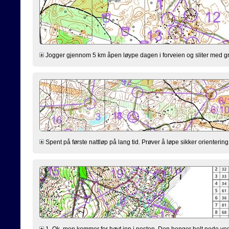
Jogger gjennom 5 km åpen løype dagen i forveien og sliter med gr
Spent på første nattløp på lang tid. Prøver å løpe sikker orientering
1. Ok, men kommer for høyt inn i posten. Den henger helt nede ved