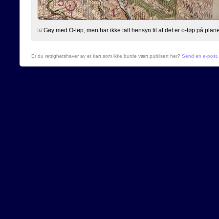
Gøy med O-løp, men har ikke tatt hensyn til at det er o-løp på planen og
Er du rettighetshaver av et kart som ikke burde vært publisert her?
Send en e-post
.