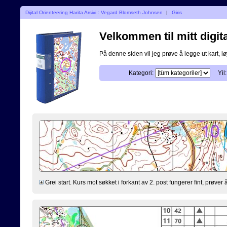
Dijital Orienteering Harita Arsivi : Vegard Blomseth Johnsen
|
Giris
Velkommen til mitt digita
På denne siden vil jeg prøve å legge ut kart, løy
Kategori:
Yil:
Grei start. Kurs mot søkket i forkant av 2. post fungerer fint, prøv