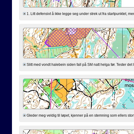
1. Litt defensivt å ikke legge seg under strek ut fra startpunktet, men 
Slitt med vondt halebein siden fall på SM natt helga før. Tester det li
Gleder meg veldig til løpet, kjenner på en stemning som ellers stort s