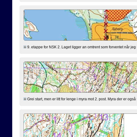
9. etappe for NSK 2. Laget ligger an omtrent som forventet når jeg s
Grei start, men er litt for lenge i myra mot 2. post. Myra der er også