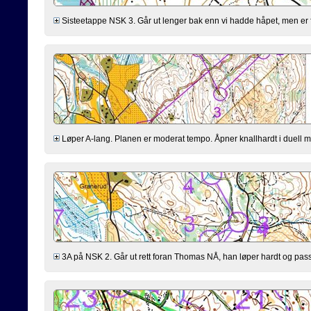
Sisteetappe NSK 3. Går ut lenger bak enn vi hadde håpet, men er fl
Løper A-lang. Planen er moderat tempo. Åpner knallhardt i duell med 
3A på NSK 2. Går ut rett foran Thomas NÅ, han løper hardt og passer