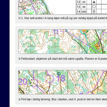
1. Har sett andre i A-lang løpe rett på og ser veldig kjapt på kartet f
Fellesstart, skjønner på start det må være ugafla. Planen er å prøve
Fint løp i deilig terreng. Bra i starten, ved 4. post er det en liten skr