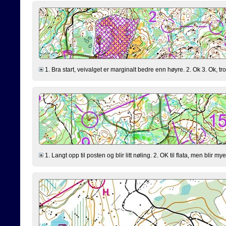
1. Bra start, veivalget er marginalt bedre enn høyre. 2. Ok 3. Ok, trodd
1. Langt opp til posten og blir litt nøling. 2. OK til flata, men blir