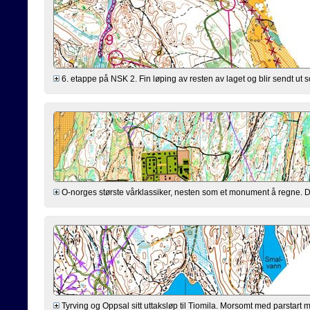
6. etappe på NSK 2. Fin løping av resten av laget og blir sendt ut s
O-norges største vårklassiker, nesten som et monument å regne. Dårl
Tyrving og Oppsal sitt uttaksløp til Tiomila. Morsomt med parstart m