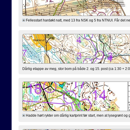
Fellesstart hardøkt natt, med 13 fra NSK og 5 fra NTNUI. Får det nes
Dårlig etappe av meg, stor bom på både 2. og 15. post (ca 1:30 + 2:
Hadde hørt rykter om dårlig kartprint før start, men at lysegrønt og g