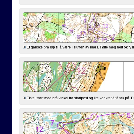
Et ganske bra løp til å være i slutten av mars. Følte meg helt ok fysisk
Ekkel start med brå vinkel fra startpost og lite konkret å få tak på. 