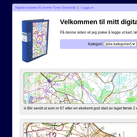
Digitalt kartarkiv för Sverre Turter Sandvold
|
Logga in
Velkommen til mitt digita
På denne siden vil jeg prøve å legge ut kart, løy
Kategori:
Blir sendt ut som nr 67 etter en ekstremt god start av laget første 2