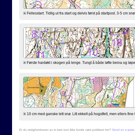
Fellesstart. Tidlig ut fra start og delvis først på startpost. 3-5 cm snø, 
Første hardøkt i skogen på lenge. Tungt å både løfte beina og løpe br
10 cm med ganske lett snø. Litt ekkelt på hogstfelt, men ellers fine 
Er du rettighetshaver av et kart som ikke burde vært publisert her?
Send en e-post
.