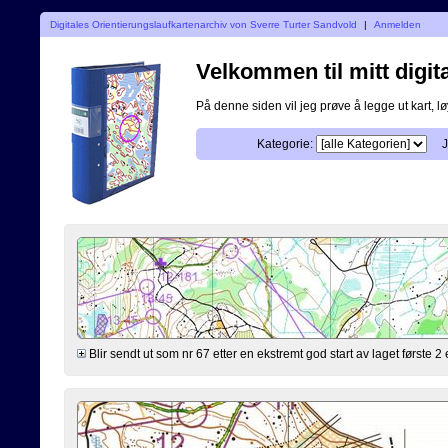
Digitales Orientierungslaufkartenarchiv von Sverre Turter Sandvold
|
Anmelden
Velkommen til mitt digita
På denne siden vil jeg prøve å legge ut kart, løy
Kategorie:
J
Blir sendt ut som nr 67 etter en ekstremt god start av laget første 2