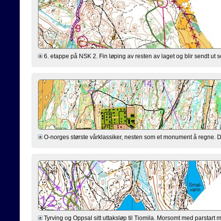
6. etappe på NSK 2. Fin løping av resten av laget og blir sendt ut s
O-norges største vårklassiker, nesten som et monument å regne. Dårl
Tyrving og Oppsal sitt uttaksløp til Tiomila. Morsomt med parstart m