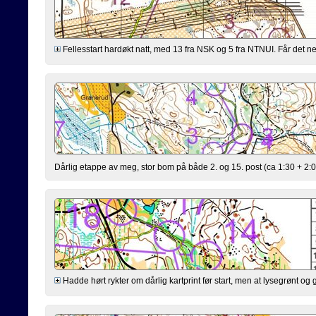
Fellesstart hardøkt natt, med 13 fra NSK og 5 fra NTNUI. Får det nes
Dårlig etappe av meg, stor bom på både 2. og 15. post (ca 1:30 + 2:
Hadde hørt rykter om dårlig kartprint før start, men at lysegrønt og g