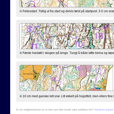
Fellesstart. Tidlig ut fra start og delvis først på startpost. 3-5 cm snø, 
Første hardøkt i skogen på lenge. Tungt å både løfte beina og løpe br
10 cm med ganske lett snø. Litt ekkelt på hogstfelt, men ellers fine 
Er du rettighetshaver av et kart som ikke burde vært publisert her?
Send en e-post
.