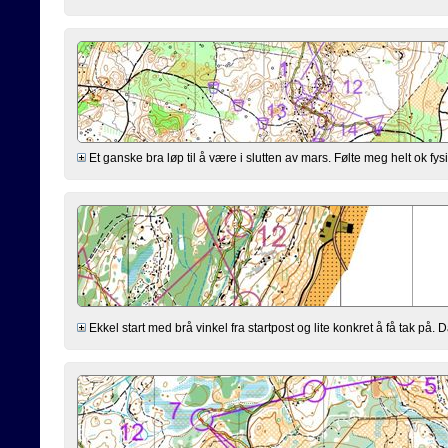
Et ganske bra løp til å være i slutten av mars. Følte meg helt ok fysisk
Ekkel start med brå vinkel fra startpost og lite konkret å få tak på. 