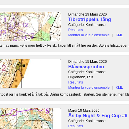
Dimanche 29 Mars 2026
Tibrotrippeln, lång
Catégorie: Konkurranse
Résultats
Montrer la vue d'ensemble
|
KML
ten av mars. Følte meg helt ok fysisk. Taper litt smått her og der. Største tidstapet er .
Dimanche 15 Mars 2026
Blåveissprinten
Catégorie: Konkurranse
Fuglenebb, FSK
Résultats
Montrer la vue d'ensemble
|
KML
rtpost og lite konkret å få tak på. Dårlig kompassbruk i starten. Ser steinene, men klar
Mardi 10 Mars 2026
Ås by Night & Fog Cup #6
Catégorie: Konkurranse
Résultats