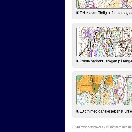
Fellesstart. Tidlig ut fra start og d
Første hardøkt i skogen på lenge. 
10 cm med ganske lett snø. Litt ek
Er du rettighetshaver av et kart som ikke b