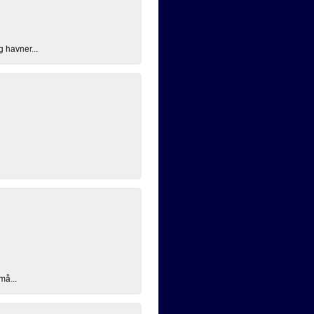
g havner...
må...