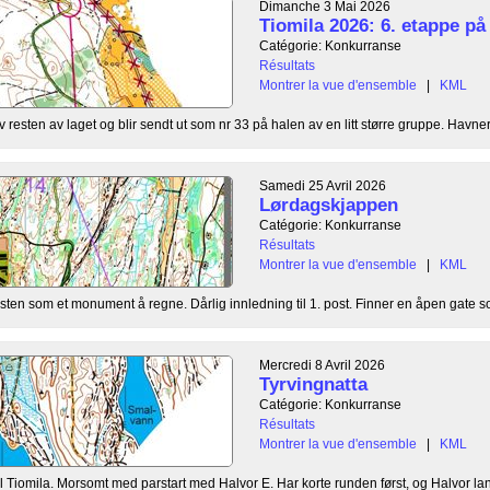
Dimanche 3 Mai 2026
Tiomila 2026: 6. etappe p
Catégorie: Konkurranse
Résultats
Montrer la vue d'ensemble
|
KML
 resten av laget og blir sendt ut som nr 33 på halen av en litt større gruppe. Havner
Samedi 25 Avril 2026
Lørdagskjappen
Catégorie: Konkurranse
Résultats
Montrer la vue d'ensemble
|
KML
sten som et monument å regne. Dårlig innledning til 1. post. Finner en åpen gate so
Mercredi 8 Avril 2026
Tyrvingnatta
Catégorie: Konkurranse
Résultats
Montrer la vue d'ensemble
|
KML
til Tiomila. Morsomt med parstart med Halvor E. Har korte runden først, og Halvor lan