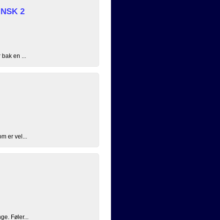
å NSK 2
 bak en ...
m er vel...
ge. Føler...