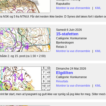
Rapukallio
Montrer la vue d'ensemble
|
KML
fra NSK og 5 fra NTNUI. Får det nesten ikke bedre :D Synes det løses fort i starten o
Samedi 6 Juin 2026
15-stafetten
Catégorie: Konkurranse
Bjerkeskogen
Relais 3
Montrer la vue d'ensemble
|
KML
både 2. og 15. post (ca 1:30 + 2:00)
Dimanche 24 Mai 2026
Elgdilten
Catégorie: Konkurranse
Résultats
Montrer la vue d'ensemble
|
KML
int før start, men at lysegrønt og gult ikke var synlig så jeg ikke for meg. Sliter med 