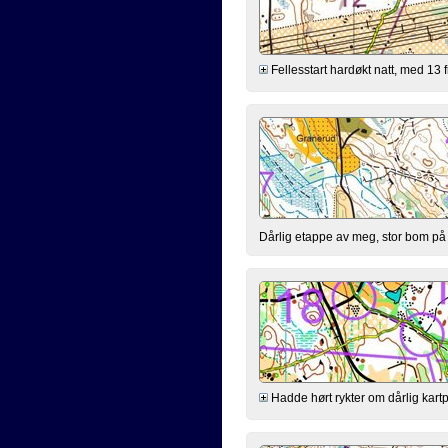
Fellesstart hardøkt natt, med 13 
Dårlig etappe av meg, stor bom på 
Hadde hørt rykter om dårlig kartpr