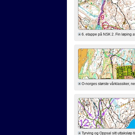
6. etappe på NSK 2. Fin løping av
O-norges største vårklassiker, ne
Tyrving og Oppsal sitt uttaksløp 