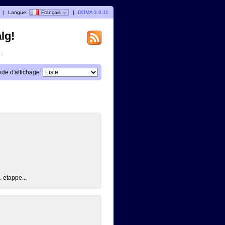
|
Langue:
Français
|
DOMA 3.0.11
lg!
.
de d'affichage:
. etappe...