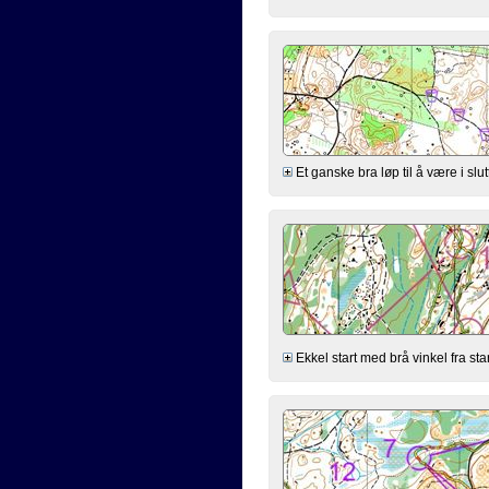
Et ganske bra løp til å være i slut
Ekkel start med brå vinkel fra sta