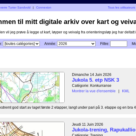
Sverre Turter Sandvold
|
Connexion
Tous les utilisateurs
en til mitt digitale arkiv over kart og veiva
n vil jeg prøve å legge ut kart, løyper og veivalg fra orienteringsløp jeg har deltatt i
e:
Année:
Filtre:
Mo
Dimanche 14 Juin 2026
Jukola 5. etp NSK 3
Catégorie: Konkurranse
Montrer la vue d'ensemble
|
KML
kstremt god start av laget første 2 etapper, langt under pari på 3. etappe og en bra 4
Jeudi 11 Juin 2026
Jukola-trening, Rapukallio
Catégorie: Trening