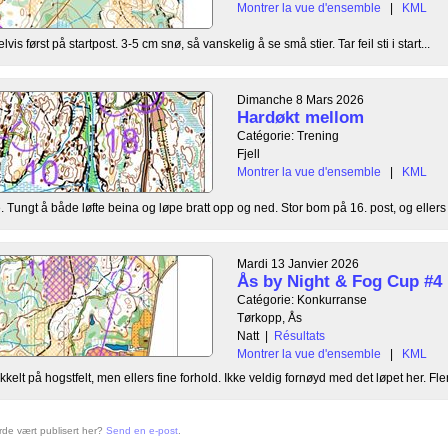
Montrer la vue d'ensemble
|
KML
elvis først på startpost. 3-5 cm snø, så vanskelig å se små stier. Tar feil sti i start...
Dimanche 8 Mars 2026
Hardøkt mellom
Catégorie: Trening
Fjell
Montrer la vue d'ensemble
|
KML
Tungt å både løfte beina og løpe bratt opp og ned. Stor bom på 16. post, og ellers lit
Mardi 13 Janvier 2026
Ås by Night & Fog Cup #4
Catégorie: Konkurranse
Tørkopp, Ås
Natt
|
Résultats
Montrer la vue d'ensemble
|
KML
kelt på hogstfelt, men ellers fine forhold. Ikke veldig fornøyd med det løpet her. Fler
urde vært publisert her?
Send en e-post
.