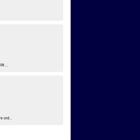
t ...
e ord...