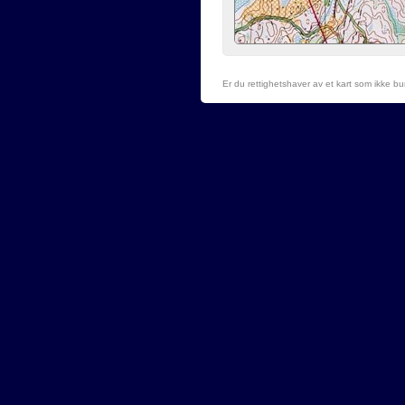
Er du rettighetshaver av et kart som ikke b