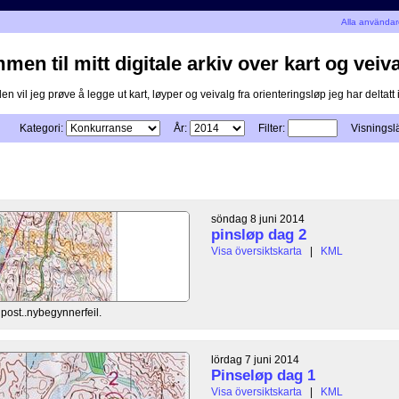
Alla använda
en til mitt digitale arkiv over kart og veiva
n vil jeg prøve å legge ut kart, løyper og veivalg fra orienteringsløp jeg har deltatt i
Kategori:
År:
Filter:
Visningsl
söndag 8 juni 2014
pinsløp dag 2
Visa översiktskarta
|
KML
5 post..nybegynnerfeil.
lördag 7 juni 2014
Pinseløp dag 1
Visa översiktskarta
|
KML