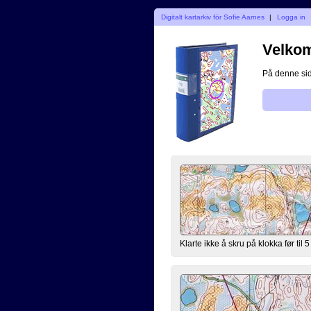
Digitalt kartarkiv för Sofie Aarnes
|
Logga in
Velkomm
På denne side
Klarte ikke å skru på klokka før til 