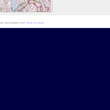
urde vært publisert her?
Send en e-post
.