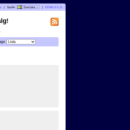
re
|
Språk:
Svenska
|
DOMA 3.0.11
lg!
.
äge: