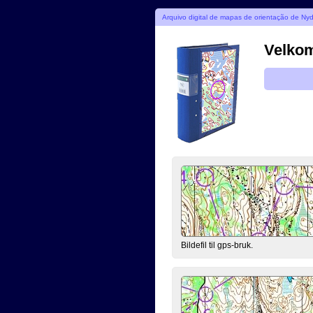
Arquivo digital de mapas de orientação de Ny
Velkomm
Bildefil til gps-bruk.