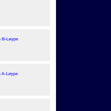
n B-Løype
n A-Løype