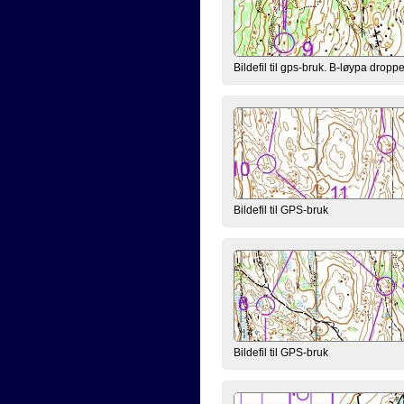
Bildefil til gps-bruk. B-løypa droppe
Bildefil til GPS-bruk
Bildefil til GPS-bruk