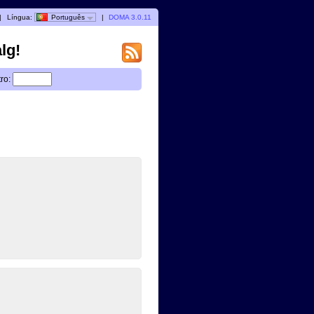
|
Língua:
Português
|
DOMA 3.0.11
lg!
tro: