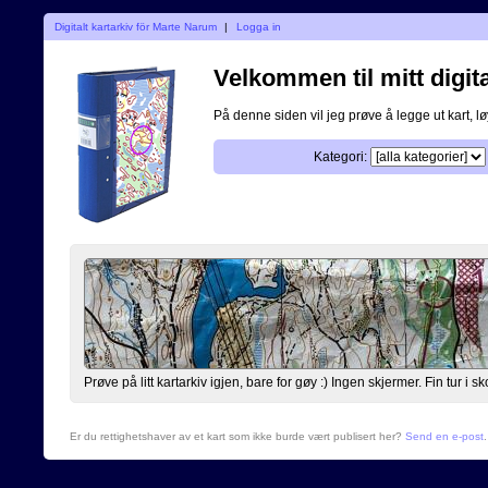
Digitalt kartarkiv för Marte Narum
|
Logga in
Velkommen til mitt digita
På denne siden vil jeg prøve å legge ut kart, løy
Kategori:
Prøve på litt kartarkiv igjen, bare for gøy :) Ingen skjermer. Fin tur i 
Er du rettighetshaver av et kart som ikke burde vært publisert her?
Send en e-post
.