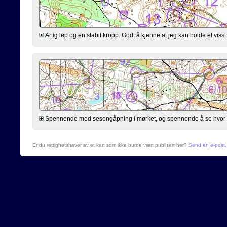
Artig løp og en stabil kropp. Godt å kjenne at jeg kan holde et viss
Spennende med sesongåpning i mørket, og spennende å se hvor lande
Er du rettighetshaver av et kart som ikke burde vært publisert her?
Send en e-post
.