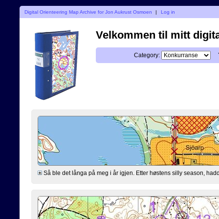
Digital Orienteering Map Archive for Jon Aukrust Osmoen
|
Log in
Velkommen til mitt digita
Category:
Så ble det långa på meg i år igjen. Etter høstens silly season, hadde