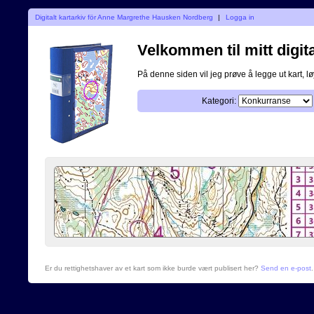
Digitalt kartarkiv för Anne Margrethe Hausken Nordberg
|
Logga in
Velkommen til mitt digita
På denne siden vil jeg prøve å legge ut kart, løy
Kategori:
Er du rettighetshaver av et kart som ikke burde vært publisert her?
Send en e-post
.