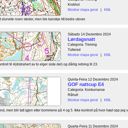
Krokhol
Mostrar mapa geral
|
KML
tt slurvete noen steder, men ble kanskje litt bedre utover.
Sábado 14 Dezembro 2024
Lørdagsnatt
Categoria: Trening
Tultered
Mostrar mapa geral
|
KML
roll til 4(distrahert av to elger siste del) og dårlig retning til 23.
Quinta-Feira 12 Dezembro 2024
GOF nattcup E4
Categoria: Konkurranse
Råhult
Mostrar mapa geral
|
KML
tund, men blir tatt igjen etter bommene på 4 og 5. Ikke kontroll på hvor høyt opp jeg var
Quarta-Feira 11 Dezembro 2024