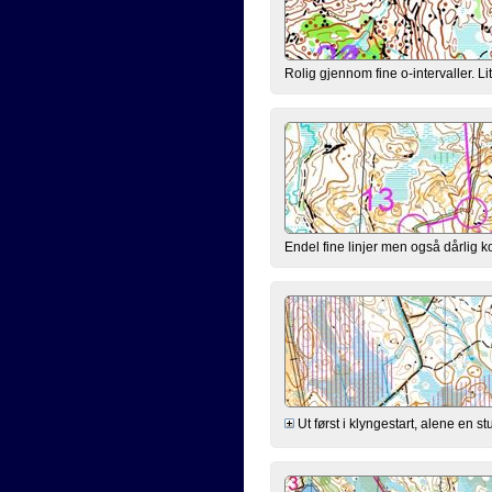
Rolig gjennom fine o-intervaller. Li
Endel fine linjer men også dårlig kont
Ut først i klyngestart, alene en s