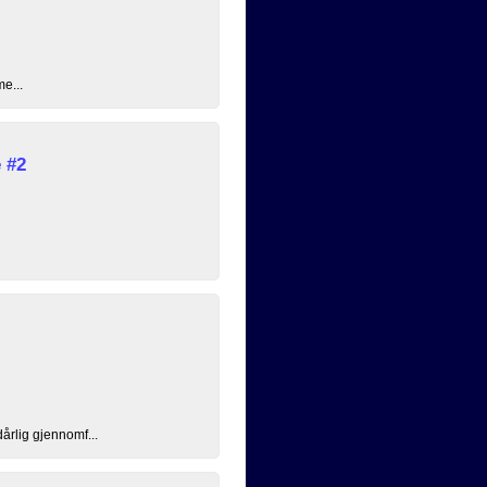
me...
 #2
årlig gjennomf...