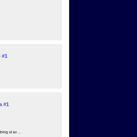
 #1
a #1
ing ut av ...