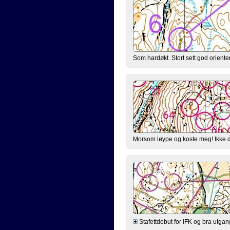
Som hardøkt. Stort sett god orienteri
Morsom løype og koste meg! Ikke d
Stafettdebut for IFK og bra utgan