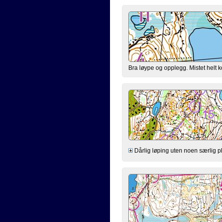
Bra løype og opplegg. Mistet helt ko
Dårlig løping uten noen særlig pla