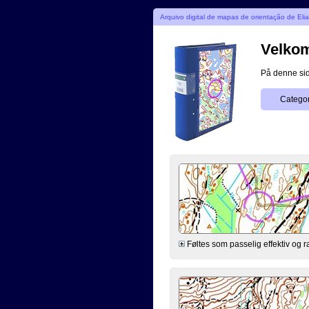
Arquivo digital de mapas de orientação de Eli
Velkom
På denne side
Categor
Føltes som passelig effektiv og ras