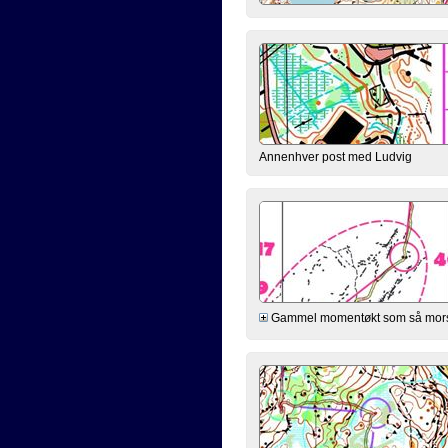
Annenhver post med Ludvig
Gammel momentøkt som så morsom u