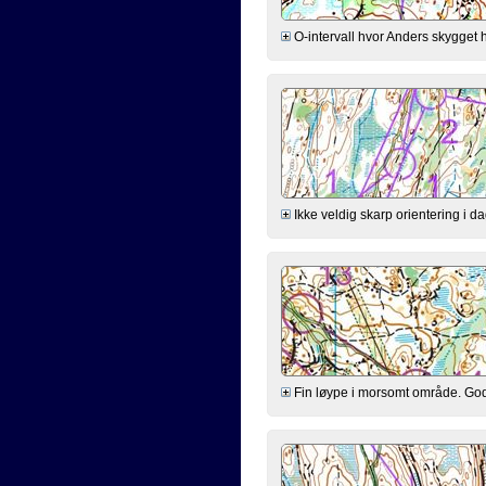
O-intervall hvor Anders skygget h
Ikke veldig skarp orientering i d
Fin løype i morsomt område. God st