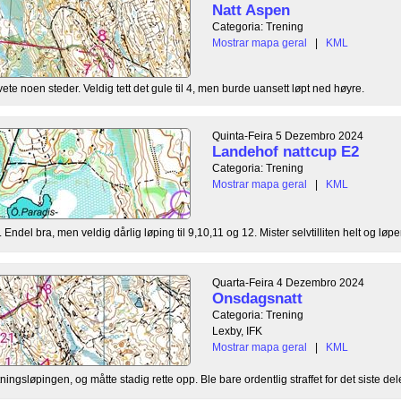
Natt Aspen
Categoria: Trening
Mostrar mapa geral
|
KML
ete noen steder. Veldig tett det gule til 4, men burde uansett løpt ned høyre.
Quinta-Feira 5 Dezembro 2024
Landehof nattcup E2
Categoria: Trening
Mostrar mapa geral
|
KML
. Endel bra, men veldig dårlig løping til 9,10,11 og 12. Mister selvtilliten helt og løper
Quarta-Feira 4 Dezembro 2024
Onsdagsnatt
Categoria: Trening
Lexby, IFK
Mostrar mapa geral
|
KML
ningsløpingen, og måtte stadig rette opp. Ble bare ordentlig straffet for det siste delen