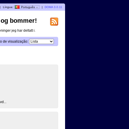
|
Língua:
Português
|
DOMA 3.0.11
lg og bommer!
inger jeg har deltatt i.
 de visualização:
vd...