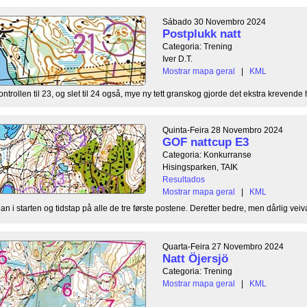
Sábado 30 Novembro 2024
Postplukk natt
Categoria: Trening
Iver D.T.
Mostrar mapa geral
|
KML
ntrollen til 23, og slet til 24 også, mye ny tett granskog gjorde det ekstra krevende 
Quinta-Feira 28 Novembro 2024
GOF nattcup E3
Categoria: Konkurranse
Hisingsparken, TAIK
Resultados
Mostrar mapa geral
|
KML
n i starten og tidstap på alle de tre første postene. Deretter bedre, men dårlig veival
Quarta-Feira 27 Novembro 2024
Natt Öjersjö
Categoria: Trening
Mostrar mapa geral
|
KML