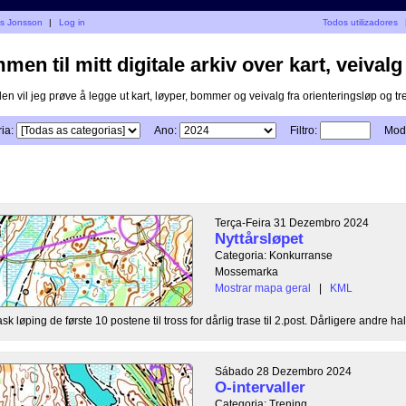
as Jonsson
|
Log in
Todos utilizadores
men til mitt digitale arkiv over kart, veiva
n vil jeg prøve å legge ut kart, løyper, bommer og veivalg fra orienteringsløp og tren
ia:
Ano:
Filtro:
Modo
Terça-Feira 31 Dezembro 2024
Nyttårsløpet
Categoria: Konkurranse
Mossemarka
Mostrar mapa geral
|
KML
k løping de første 10 postene til tross for dårlig trase til 2.post. Dårligere andre hal
Sábado 28 Dezembro 2024
O-intervaller
Categoria: Trening