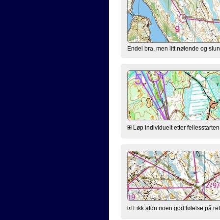
Endel bra, men litt nølende og slurv
Løp individuelt etter fellesstarten
Fikk aldri noen god følelse på ret