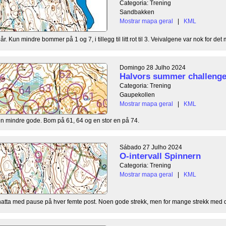
Categoria: Trening
Sandbakken
Mostrar mapa geral
|
KML
år. Kun mindre bommer på 1 og 7, i tillegg til litt rot til 3. Veivalgene var nok for det 
Domingo 28 Julho 2024
Halvors summer challenge
Categoria: Trening
Gaupekollen
Mostrar mapa geral
|
KML
en mindre gode. Bom på 61, 64 og en stor en på 74.
Sábado 27 Julho 2024
O-intervall Spinnern
Categoria: Trening
Mostrar mapa geral
|
KML
rnatta med pause på hver femte post. Noen gode strekk, men for mange strekk med d