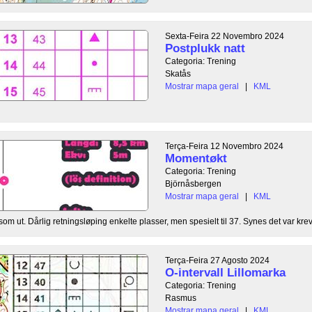
Sexta-Feira 22 Novembro 2024
Postplukk natt
Categoria: Trening
Skatås
Mostrar mapa geral
|
KML
Terça-Feira 12 Novembro 2024
Momentøkt
Categoria: Trening
Björnåsbergen
Mostrar mapa geral
|
KML
t. Dårlig retningsløping enkelte plasser, men spesielt til 37. Synes det var krev
Terça-Feira 27 Agosto 2024
O-intervall Lillomarka
Categoria: Trening
Rasmus
Mostrar mapa geral
|
KML