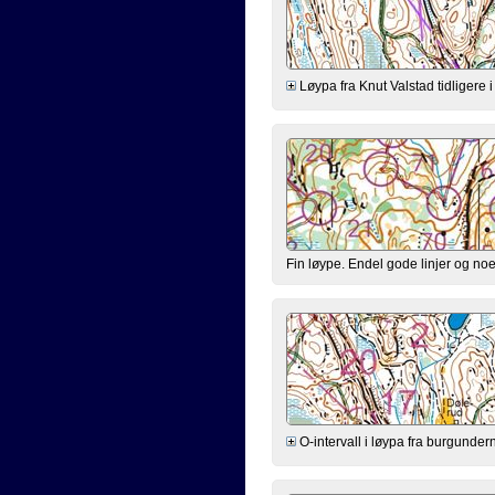
Løypa fra Knut Valstad tidligere i 
Fin løype. Endel gode linjer og no
O-intervall i løypa fra burgunde