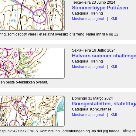
Terça-Feira 23 Julho 2024
Sommerløype Puttåsen
Categoria: Trening
Mostrar mapa geral
|
KML
ng, som det bør være i et relativt oversiktlig terreng. Nøler inn til 6 og 12.
Sexta-Feira 19 Julho 2024
Halvors summer challenge
Categoria: Trening
Mostrar mapa geral
|
KML
en beste o-teknikken overalt.
Domingo 31 Março 2024
Göingestafetten, stafettlig
Categoria: Konkurranse
Mostrar mapa geral
|
KML
gspunkt 42s bak Emil S. Kom bra inn i orienteringen og løp det jeg hadde. Dårlig retn