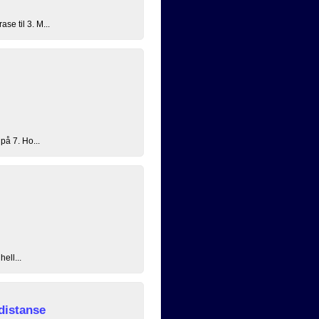
se til 3. M...
på 7. Ho...
ell...
distanse