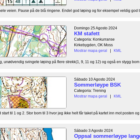
ele veien. Pause på de blå ringene. Endel god løping og for eksempel veldig god tra
Domingo 25 Agosto 2024
KM stafett
Categoria: Konkurranse
Kirkebygden, OK Moss
Mostrar mapa geral
|
KML
ag, unødvendig svingete løping på flere strekk(1, 9, 11 og 12) og også en stygg bom 
Sábado 10 Agosto 2024
Sommerløype BSK
Categoria: Trening
Mostrar mapa geral
|
KML
art til 1 og 2. Stor bom til 3 hvor jeg ikke helt får taket på kartet inn mot posten og h
Sábado 3 Agosto 2024
Oppsal sommerløype lang