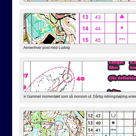
Annenhver post med Ludvig
Gammel momentøkt som så morsom ut. Dårlig retningsløping enkelte 