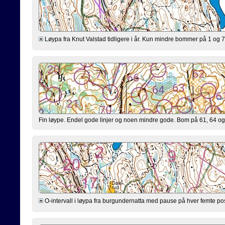
Løypa fra Knut Valstad tidligere i år. Kun mindre bommer på 1 og 7, i ti
Fin løype. Endel gode linjer og noen mindre gode. Bom på 61, 64 og 
O-intervall i løypa fra burgundernatta med pause på hver femte po