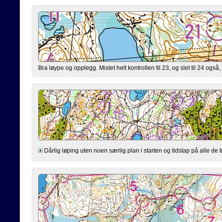
Bra løype og opplegg. Mistet helt kontrollen til 23, og slet til 24 ogs
Dårlig løping uten noen særlig plan i starten og tidstap på alle de t