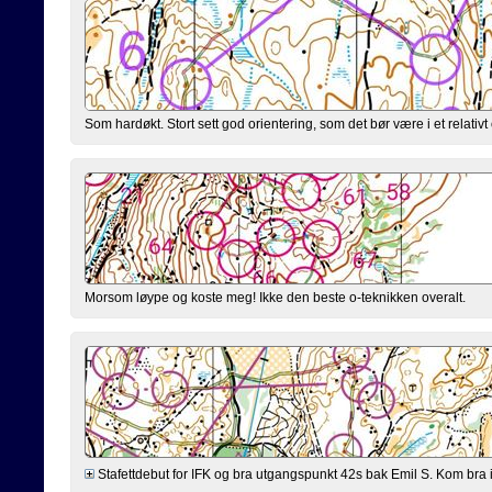
Som hardøkt. Stort sett god orientering, som det bør være i et relativt o
Morsom løype og koste meg! Ikke den beste o-teknikken overalt.
Stafettdebut for IFK og bra utgangspunkt 42s bak Emil S. Kom bra in