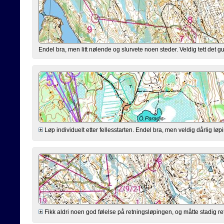
Endel bra, men litt nølende og slurvete noen steder. Veldig tett det g
Løp individuelt etter fellesstarten. Endel bra, men veldig dårlig løping
Fikk aldri noen god følelse på retningsløpingen, og måtte stadig rette