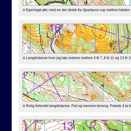
Egenlagd økt, med en del strekk fra Spartacus cup mellom høsten i f
Langdistanse hvor jeg løp raskere mellom 3 til 7, 8 til 11 og 13 til 16. 
Rolig forkortet langdistanse. Fint og morsom terreng. Prøvde å ta b