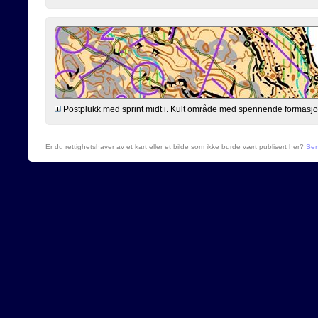
Postplukk med sprint midt i. Kult område med spennende formasjoner 
Er du rettighetshaver av et kart eller et bilde som ikke burde vært publisert her?
Sen