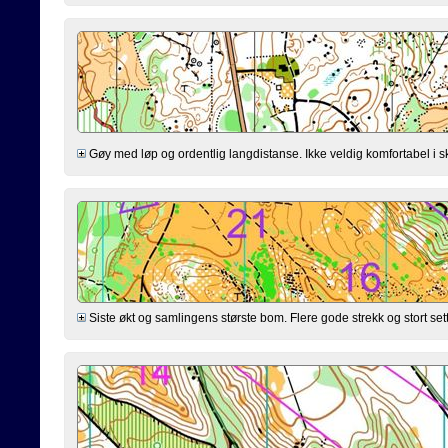
Gøy med løp og ordentlig langdistanse. Ikke veldig komfortabel i skrå
Siste økt og samlingens største bom. Flere gode strekk og stort sett g