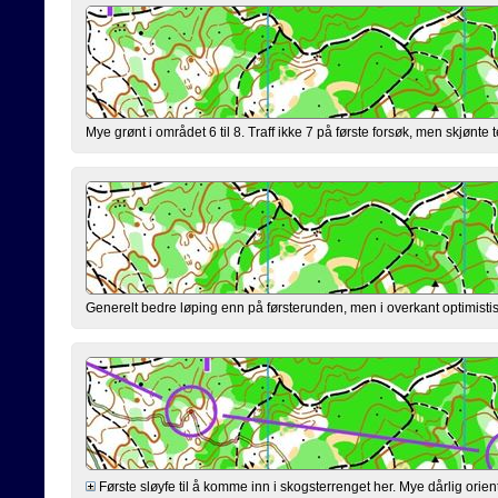
Mye grønt i området 6 til 8. Traff ikke 7 på første forsøk, men skjønte t
Generelt bedre løping enn på førsterunden, men i overkant optimistisk m
Første sløyfe til å komme inn i skogsterrenget her. Mye dårlig orie