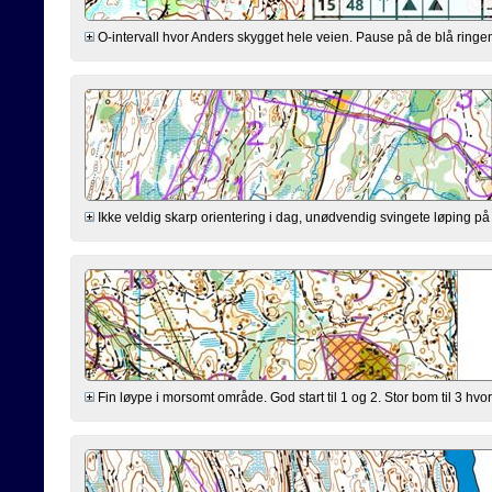
O-intervall hvor Anders skygget hele veien. Pause på de blå ringene
Ikke veldig skarp orientering i dag, unødvendig svingete løping på 
Fin løype i morsomt område. God start til 1 og 2. Stor bom til 3 hvor 