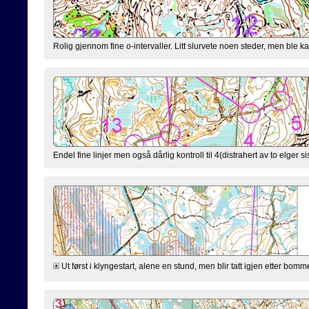
Rolig gjennom fine o-intervaller. Litt slurvete noen steder, men ble kan
Endel fine linjer men også dårlig kontroll til 4(distrahert av to elger sis
Ut først i klyngestart, alene en stund, men blir tatt igjen etter bomm