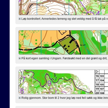
Løp kontrollert. Annerledes terreng og slet veldig med å få tak på ve
På kort egen samling i Ungarn. Førsteøkt med en del grønt og drit
Rolig gjennom. Stor bom til 2 hvor jeg løp ned feil søkk og ikke inn