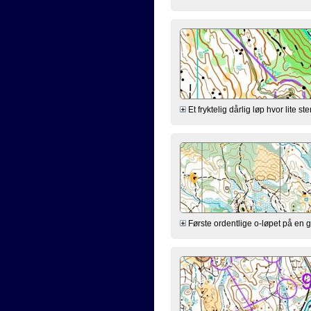
Et fryktelig dårlig løp hvor lite st
Første ordentlige o-løpet på en g