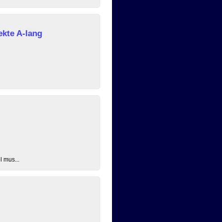
ekte A-lang
l mus...