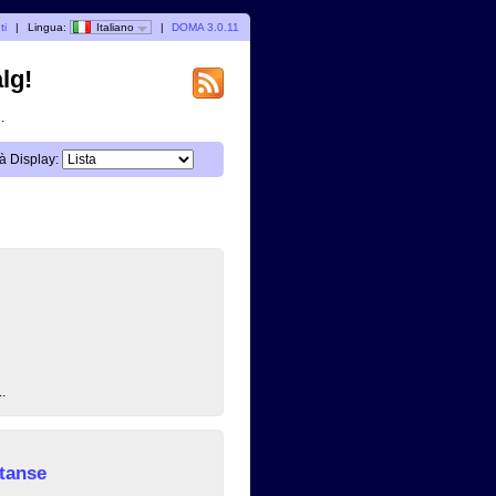
ti
|
Lingua:
Italiano
|
DOMA 3.0.11
lg!
.
à Display:
..
tanse