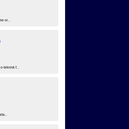
e or...
e
-teknisk f...
ta...