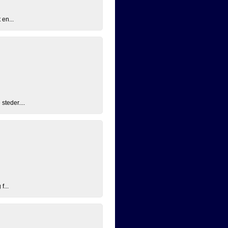
 en...
steder....
f...