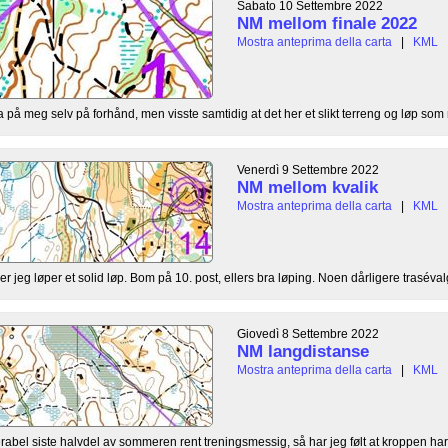
Sabato 10 Settembre 2022
NM mellom finale 2022
Mostra anteprima della carta
|
KML
a på meg selv på forhånd, men visste samtidig at det her et slikt terreng og løp som
Venerdì 9 Settembre 2022
NM mellom kvalik
Mostra anteprima della carta
|
KML
r jeg løper et solid løp. Bom på 10. post, ellers bra løping. Noen dårligere trasévalg
Giovedì 8 Settembre 2022
NM langdistanse
Mostra anteprima della carta
|
KML
rabel siste halvdel av sommeren rent treningsmessig, så har jeg følt at kroppen har