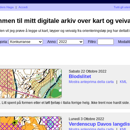
Anders Haga
|
Accedi
Tutti gli uten
en til mitt digitale arkiv over kart og veiva
n vil jeg prøve å legge ut kart, løyper og veivalg fra orienteringsløp jeg har deltatt i
oria:
Anno:
Filtro:
Modalit
Sabato 22 Ottobre 2022
Blodslitet
Mostra anteprima della carta
|
KML
Litt spent på formen etter et tøft fjelløp i Italia forrige helg. Ikke trent noe hardt side.
Lunedì 3 Ottobre 2022
Verdenscup Davos langdis
Mostra anteprima della carta
|
KML