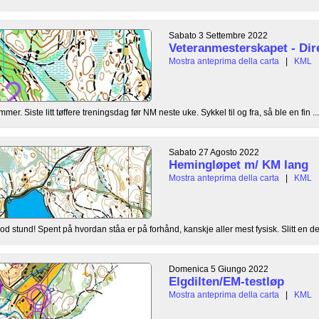
Sabato 3 Settembre 2022
Veteranmesterskapet - Dir
Mostra anteprima della carta
|
KML
emmer. Siste litt tøffere treningsdag før NM neste uke. Sykkel til og fra, så ble en fin ...
Sabato 27 Agosto 2022
Hemingløpet m/ KM lang
Mostra anteprima della carta
|
KML
od stund! Spent på hvordan ståa er på forhånd, kanskje aller mest fysisk. Slitt en de
Domenica 5 Giungo 2022
Elgdilten/EM-testløp
Mostra anteprima della carta
|
KML