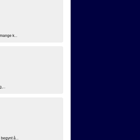
 mange k...
,...
 begynt å...