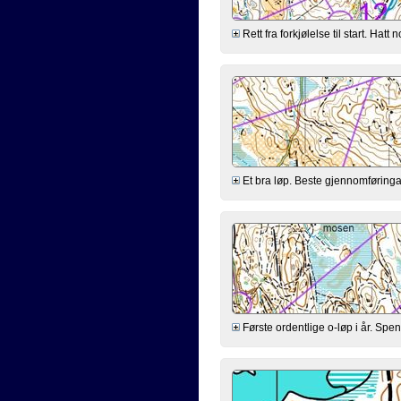
Rett fra forkjølelse til start. Hat
Et bra løp. Beste gjennomføringa 
Første ordentlige o-løp i år. Spen