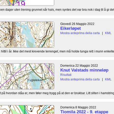
t noen dager uten trening grunnet sår hals, men syntes det var bra nok i dag til å gi det
Giovedì 26 Maggio 2022
Eikerløpet
Mostra anteprima della carta
|
KML
hittil i år. Ikke det mest krevende terrenget, men må holde tunga rett i munn enkelte 
Domenica 22 Maggio 2022
Knut Valstads minneløp
Risultati
Mostra anteprima della carta
|
KML
t på hvordan ståa er, men føler meg trygg på at den er brukbar. Litt sliten i hamstring 
Domenica 8 Maggio 2022
Tiomila 2022 - 9. etappe