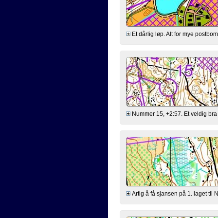
Et dårlig løp. Alt for mye postbo
Nummer 15, +2:57. Et veldig bra l
Artig å få sjansen på 1. laget til