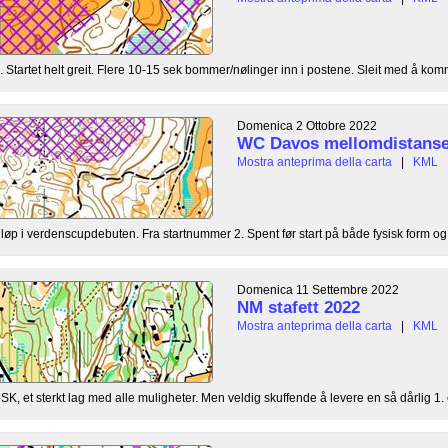
m. Startet helt greit. Flere 10-15 sek bommer/nølinger inn i postene. Sleit med å komm
Domenica 2 Ottobre 2022
WC Davos mellomdistans
Mostra anteprima della carta
|
KML
øp i verdenscupdebuten. Fra startnummer 2. Spent før start på både fysisk form og o
Domenica 11 Settembre 2022
NM stafett 2022
Mostra anteprima della carta
|
KML
 NSK, et sterkt lag med alle muligheter. Men veldig skuffende å levere en så dårlig 1. e