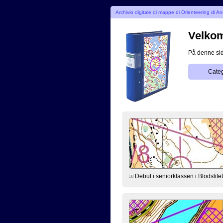
Archivio digitale di mappe di Orienteering di 
Velkomm
På denne side
Categ
Debut i seniorklassen i Blodslitet. 