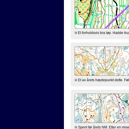
Et forholdsvis bra løp. Hadde tru
Et av årets høydepunkt dette. Føle
Spent før årets NM. Etter en mise