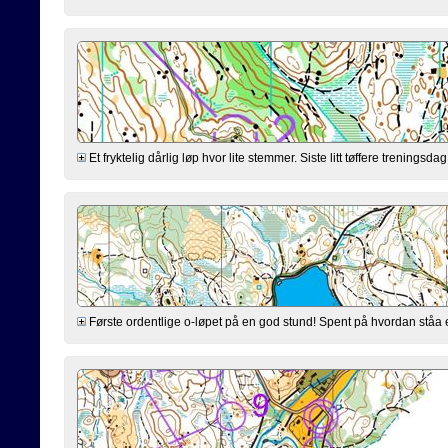
Et fryktelig dårlig løp hvor lite stemmer. Siste litt tøffere treningsdag
Første ordentlige o-løpet på en god stund! Spent på hvordan ståa er 