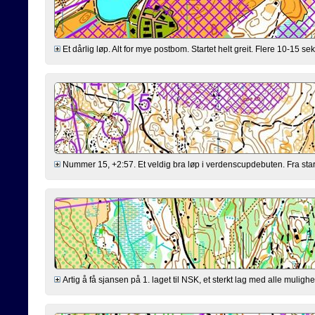
Et dårlig løp. Alt for mye postbom. Startet helt greit. Flere 10-15 
Nummer 15, +2:57. Et veldig bra løp i verdenscupdebuten. Fra startn
Artig å få sjansen på 1. laget til NSK, et sterkt lag med alle mulighe