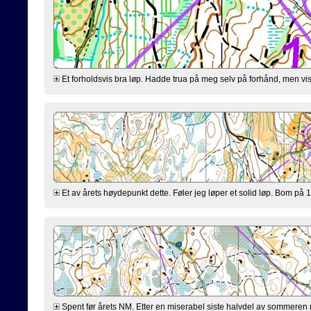
Et forholdsvis bra løp. Hadde trua på meg selv på forhånd, men viss
Et av årets høydepunkt dette. Føler jeg løper et solid løp. Bom på 10
Spent før årets NM. Etter en miserabel siste halvdel av sommeren re