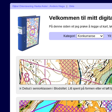
Dijital Orienteering Harita Arsivi : Anders Haga
|
Giris
Velkommen til mitt digita
På denne siden vil jeg prøve å legge ut kart, løy
Kategori:
Yil:
Debut i seniorklassen i Blodslitet. Litt spent på formen etter et tøft fje