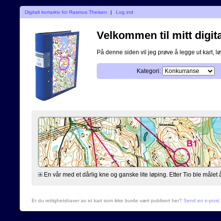
Digitalt kortarkiv for Rasmus Theisen
|
Log ind
Velkommen til mitt digita
På denne siden vil jeg prøve å legge ut kart, løy
Kategori:
En vår med et dårlig kne og ganske lite løping. Etter Tio ble målet å
Er du rettighetshaver av et kart som ikke burde vært publisert her?
Send en e-post
.