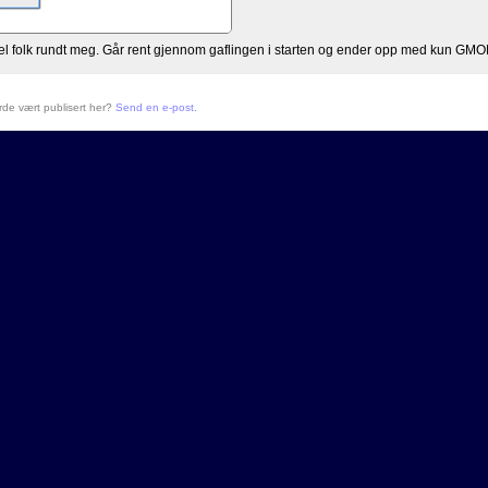
del folk rundt meg. Går rent gjennom gaflingen i starten og ender opp med kun GMOK
urde vært publisert her?
Send en e-post
.