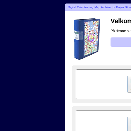
Digital Orienteering Map Archive for Bojan Blu
Velkomm
På denne side