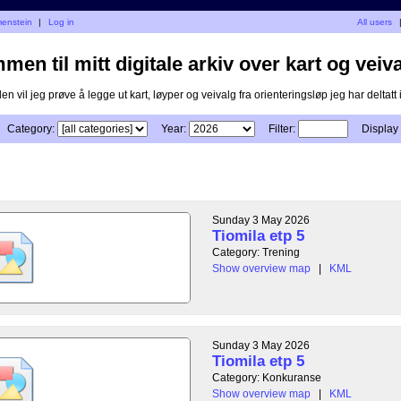
menstein
|
Log in
All users
en til mitt digitale arkiv over kart og veiva
n vil jeg prøve å legge ut kart, løyper og veivalg fra orienteringsløp jeg har deltatt i
Category:
Year:
Filter:
Display
Sunday 3 May 2026
Tiomila etp 5
Category: Trening
Show overview map
|
KML
Sunday 3 May 2026
Tiomila etp 5
Category: Konkuranse
Show overview map
|
KML