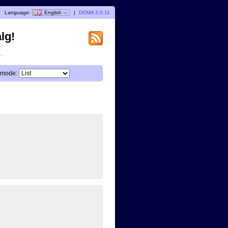
|
Language:
English
|
DOMA 3.0.11
lg!
.
 mode: