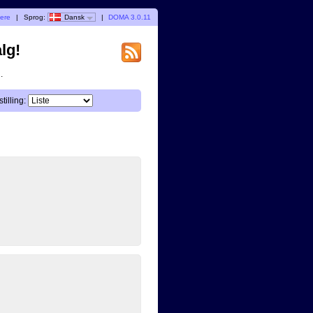
gere
|
Sprog:
Dansk
|
DOMA 3.0.11
lg!
.
tilling: