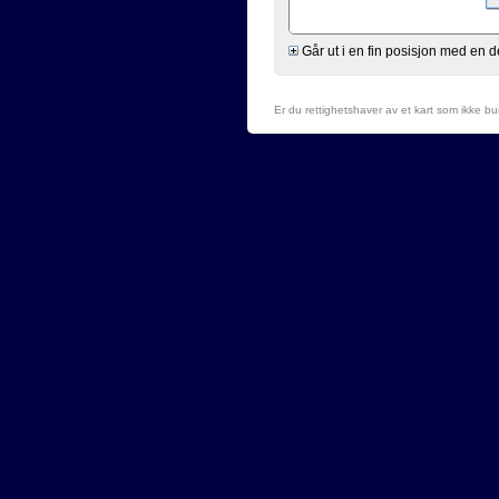
Går ut i en fin posisjon med en 
Er du rettighetshaver av et kart som ikke b