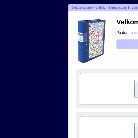
Digitalt kortarkiv for Bojan Blumenstein
|
Log 
Velkomm
På denne side