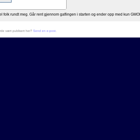
del folk rundt meg. Går rent gjennom gaflingen i starten og ender opp med kun GMOK
urde vært publisert her?
Send en e-post
.