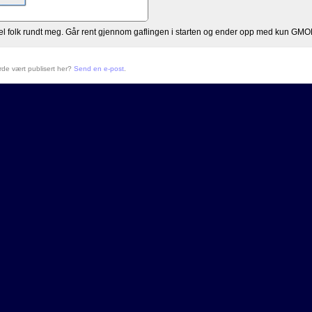
del folk rundt meg. Går rent gjennom gaflingen i starten og ender opp med kun GMOK
urde vært publisert her?
Send en e-post
.