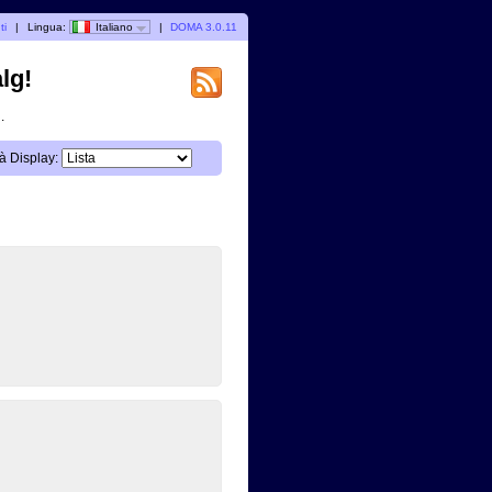
ti
|
Lingua:
Italiano
|
DOMA 3.0.11
lg!
.
à Display: