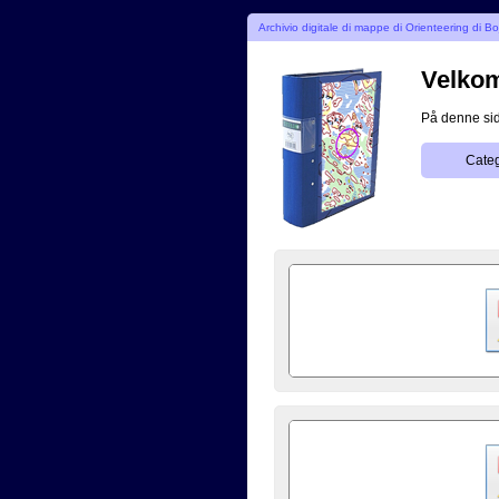
Archivio digitale di mappe di Orienteering di B
Velkomm
På denne side
Categ