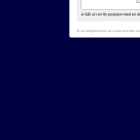
Går ut i en fin posisjon med en 
Er du rettighetshaver av et kart som ikke b