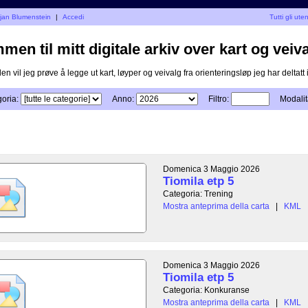
ojan Blumenstein
|
Accedi
Tutti gli uten
en til mitt digitale arkiv over kart og veiva
n vil jeg prøve å legge ut kart, løyper og veivalg fra orienteringsløp jeg har deltatt i
oria:
Anno:
Filtro:
Modalit
Domenica 3 Maggio 2026
Tiomila etp 5
Categoria: Trening
Mostra anteprima della carta
|
KML
Domenica 3 Maggio 2026
Tiomila etp 5
Categoria: Konkuranse
Mostra anteprima della carta
|
KML