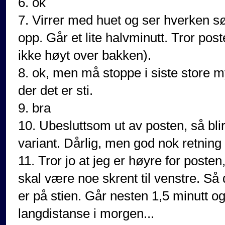
6. ok
7. Virrer med huet og ser hverken sø
opp. Går et lite halvminutt. Tror post
ikke høyt over bakken).
8. ok, men må stoppe i siste store m
der det er sti.
9. bra
10. Ubesluttsom ut av posten, så blir
variant. Dårlig, men god nok retning
11. Tror jo at jeg er høyre for poste
skal være noe skrent til venstre. Så 
er på stien. Går nesten 1,5 minutt og
langdistanse i morgen...