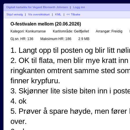
Digitalt kartarkiv for Vegard Blomseth Johnsen
|
Logg inn
Skjul veivalg
|
Vis oversiktskart
|
KML
|
<< Tilbake
O-festivalen mellom (20.06.2026)
Kategori:
Konkurranse
Kart/område:
Geitfjellet
Arrangør:
Freidig
Gj.sn. HR:
136
Maksimum HR:
186
2.9 MB
1. Langt opp til posten og blir litt nøl
2. OK til flata, men blir mye kratt i
ringkanten omtrent samme sted som 
finner krypfuru.
3. Skjønner lite siste biten inn i post
4. ok
5. Prøver å spare høyde, men fører ba
over.