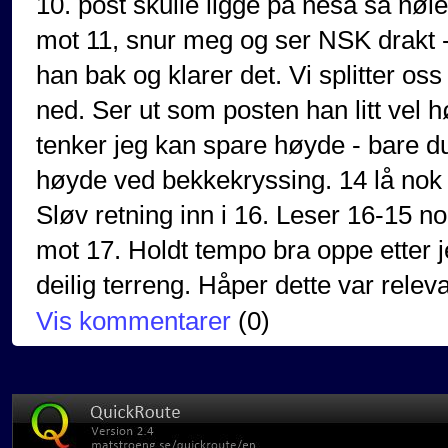
10. post skulle ligge på nesa så nøler
mot 11, snur meg og ser NSK drakt 
han bak og klarer det. Vi splitter oss 
ned. Ser ut som posten han litt vel 
tenker jeg kan spare høyde - bare du
høyde ved bekkekryssing. 14 lå nok f
Sløv retning inn i 16. Leser 16-15 n
mot 17. Holdt tempo bra oppe etter 
deilig terreng. Håper dette var relev
Vis kommentarer
(
0
)