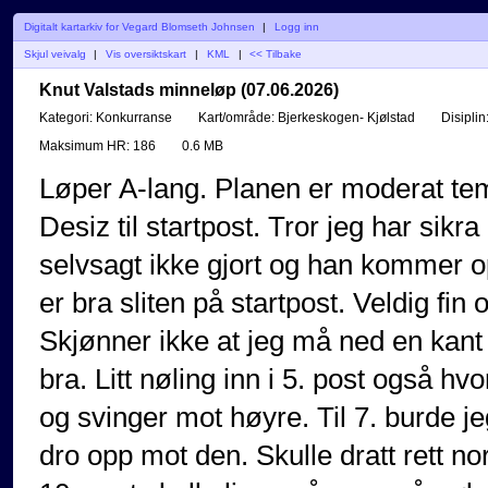
Digitalt kartarkiv for Vegard Blomseth Johnsen
|
Logg inn
Skjul veivalg
|
Vis oversiktskart
|
KML
|
<< Tilbake
Knut Valstads minneløp (07.06.2026)
Kategori:
Konkurranse
Kart/område:
Bjerkeskogen- Kjølstad
Disiplin
Maksimum HR:
186
0.6 MB
Løper A-lang. Planen er moderat tem
Desiz til startpost. Tror jeg har sikra
selvsagt ikke gjort og han kommer o
er bra sliten på startpost. Veldig fin 
Skjønner ikke at jeg må ned en kant 
bra. Litt nøling inn i 5. post også hv
og svinger mot høyre. Til 7. burde jeg
dro opp mot den. Skulle dratt rett nor