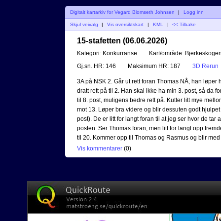
Digitalt kartarkiv for Vegard Blomseth Johnsen
|
Logg inn
Skjul veivalg
|
Vis oversiktskart
|
KML
|
<< Tilbake
15-stafetten (06.06.2026)
Kategori:
Konkurranse
Kart/område:
Bjerkeskoge
Gj.sn. HR:
146
Maksimum HR:
187
3D Rerun
3A på NSK 2. Går ut rett foran Thomas NÅ, han løper ha
dratt rett på til 2. Han skal ikke ha min 3. post, så da 
til 8. post, muligens bedre rett på. Kutter litt mye m
mot 13. Løper bra videre og blir dessuten godt hjulpe
post). De er litt for langt foran til at jeg ser hvor de tar 
posten. Ser Thomas foran, men litt for langt opp fremdel
til 20. Kommer opp til Thomas og Rasmus og blir med 
Vis kommentarer
(
0
)