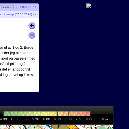
Norsk
|
DOMA 3.0.11
s minneløp (07.06.2026) >>
og ut av 1 og 2. Burde
ist der jeg blir løpende
 i nord og passerer meg
så så på 1. og 2.
 det er langt bort til
 jeg tar vei og ikke sti