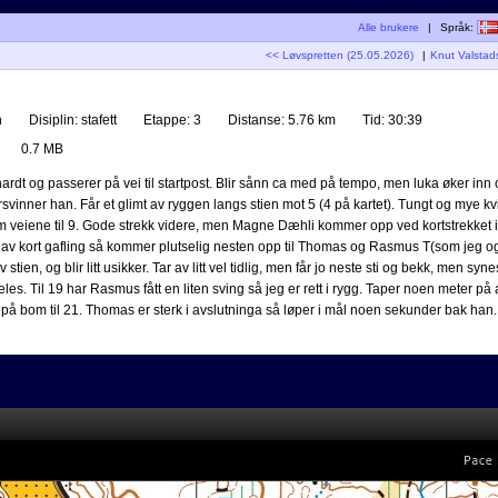
Alle brukere
|
Språk:
<< Løvspretten (25.05.2026)
|
Knut Valstad
n
Disiplin:
stafett
Etappe:
3
Distanse:
5.76 km
Tid:
30:39
0.7 MB
rdt og passerer på vei til startpost. Blir sånn ca med på tempo, men luka øker inn 
forsvinner han. Får et glimt av ryggen langs stien mot 5 (4 på kartet). Tungt og mye kv
ellom veiene til 9. Gode strekk videre, men Magne Dæhli kommer opp ved kortstrekket
t av kort gafling så kommer plutselig nesten opp til Thomas og Rasmus T(som jeg og
av stien, og blir litt usikker. Tar av litt vel tidlig, men får jo neste sti og bekk, men synes
es. Til 19 har Rasmus fått en liten sving så jeg er rett i rygg. Taper noen meter på at
på bom til 21. Thomas er sterk i avslutninga så løper i mål noen sekunder bak han.