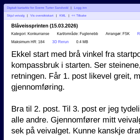
Digitalt kartarkiv for Sverre Turter Sandvold
|
Logg inn
Skjul veivalg
|
Vis oversiktskart
|
KML
|
<< Tilbake
Blåveissprinten (15.03.2026)
Kategori:
Konkurranse
Kart/område:
Fuglenebb
Arrangør:
FSK
R
Maksimum HR:
184
3D Rerun
0.4 MB
Ekkel start med brå vinkel fra startpo
kompassbruk i starten. Ser steinene,
retningen. Får 1. post likevel greit,
gjennomføring.
Bra til 2. post. Til 3. post er jeg ty
alle andre. Gjennomfører mitt veival
sek på veivalget. Kunne kanskje drat