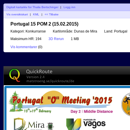
Digitalt kartarkiv for Thalia Bertschinger
|
Logg inn
Vis oversiktskart
|
KML
|
<< Tilbake
Portugal 15 POM 2 (15.02.2015)
Kategori:
Konkurranse
Kart/område:
Dunas de Mira
Land:
Portugal
Maksimum HR:
194
3D Rerun
1 MB
Vis kommentarer
(
0
)