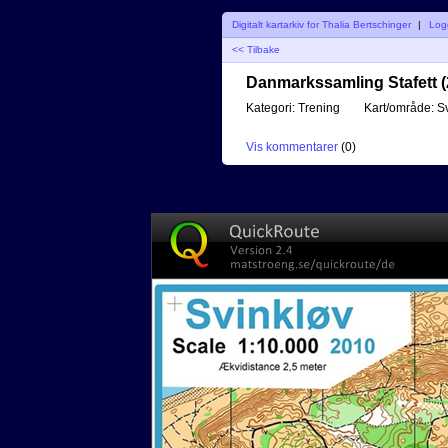
Digitalt kartarkiv for Thalia Bertschinger
|
Log
<< Tilbake
Danmarkssamling Stafett (
Kategori:
Trening
Kart/område:
Sv
Vis kommentarer
(
0
)