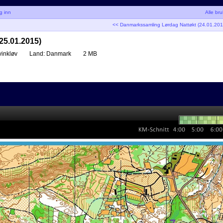
g inn
Alle br
<< Danmarkssamling Lørdag Nattøkt (24.01.201
25.01.2015)
inkløv
Land:
Danmark
2 MB