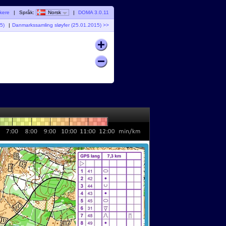
ukere
|
Språk:
Norsk
|
DOMA 3.0.11
5)
|
Danmarkssamling sløyfer (25.01.2015) >>