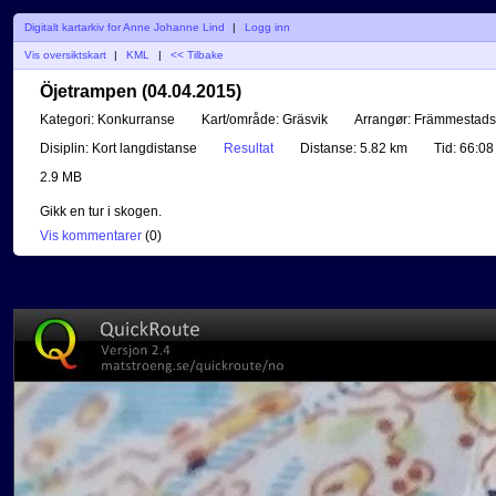
Digitalt kartarkiv for Anne Johanne Lind
|
Logg inn
Vis oversiktskart
|
KML
|
<< Tilbake
Öjetrampen (04.04.2015)
Kategori:
Konkurranse
Kart/område:
Gräsvik
Arrangør:
Främmestads 
Disiplin:
Kort langdistanse
Resultat
Distanse:
5.82 km
Tid:
66:08
2.9 MB
Gikk en tur i skogen.
Vis kommentarer
(
0
)