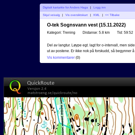
Digitalt kartarkiv for Anders Haga
|
Logg inn
Skjul veivalg
|
Vis oversiktskart
|
KML
|
<< Tilbake
O-tek Sognsvann vest (15.11.2022)
Kategori:
Trening
Distanse:
5.8 km
Tid:
59:52
Del av langtur. Løype egt. lagt for o-intervall, men sid
ut av postene. Er ikke nok på forskudd, så begynner å l
Vis kommentarer
(
0
)