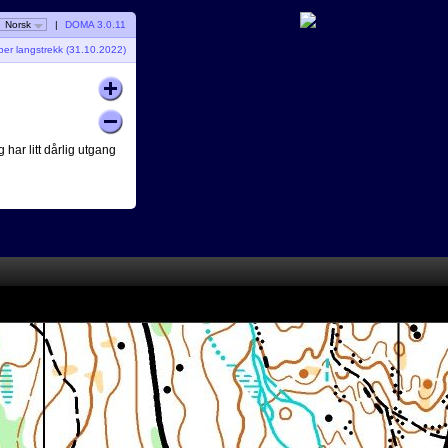
Norsk
|
DOMA 3.0.11
ber langstrekk (31.10.2022)
 har litt dårlig utgang