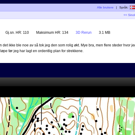
Alle brukere
|
Språk:
<< Sino
Gj.sn. HR:
110
Maksimum HR:
134
3D Rerun
3.1 MB
en det ikke ble noe av så tok jeg den som rolig økt. Mye bra, men flere steder hvor jeg
øpe før jeg har lagt en ordentlig plan for strekkene.