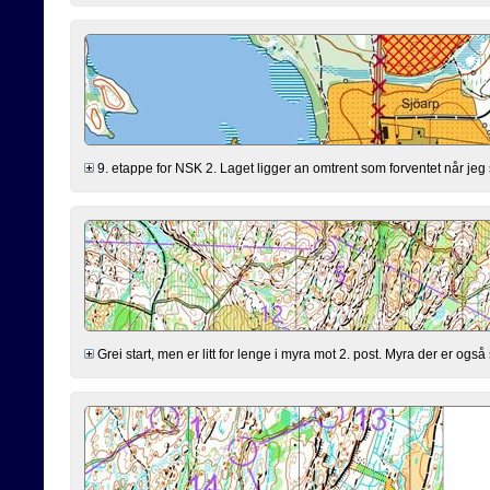
9. etappe for NSK 2. Laget ligger an omtrent som forventet når jeg s
Grei start, men er litt for lenge i myra mot 2. post. Myra der er også