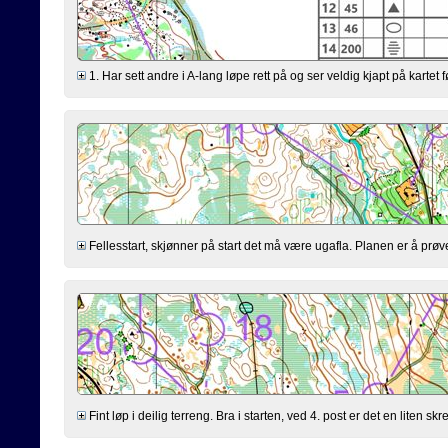
1. Har sett andre i A-lang løpe rett på og ser veldig kjapt på kartet f
Fellesstart, skjønner på start det må være ugafla. Planen er å prøve
Fint løp i deilig terreng. Bra i starten, ved 4. post er det en liten skr