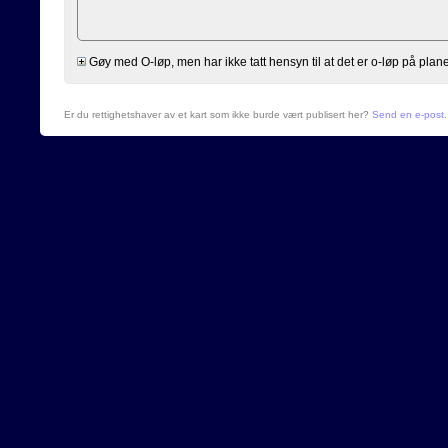
Gøy med O-løp, men har ikke tatt hensyn til at det er o-løp på planen og
Er du rettighetshaver av et kart som ikke burde vært publisert her?
Send en e-post
.