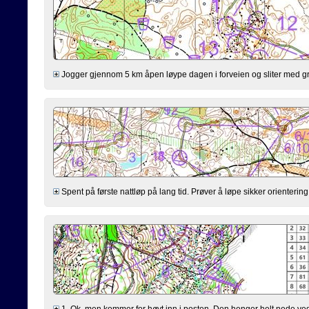
Jogger gjennom 5 km åpen løype dagen i forveien og sliter med gr
Spent på første nattløp på lang tid. Prøver å løpe sikker orientering
1. Ok, men kommer for høyt inn i posten. Den henger helt nede ved