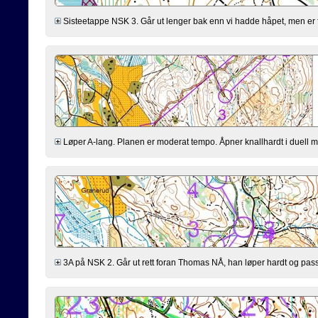
Sisteetappe NSK 3. Går ut lenger bak enn vi hadde håpet, men er fl
Løper A-lang. Planen er moderat tempo. Åpner knallhardt i duell med 
3A på NSK 2. Går ut rett foran Thomas NÅ, han løper hardt og passer