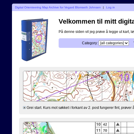
Digital Orienteering Map Archive for Vegard Blomseth Johnsen
|
Log in
Velkommen til mitt digita
På denne siden vil jeg prøve å legge ut kart, løy
Category:
Grei start. Kurs mot søkket i forkant av 2. post fungerer fint, prøv