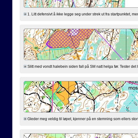
1. Litt defensivt å ikke legge seg under strek ut fra startpunktet, men 
Slitt med vondt halebein siden fall på SM natt helga før. Tester det li
Gleder meg veldig til løpet, kjenner på en stemning som ellers stort s