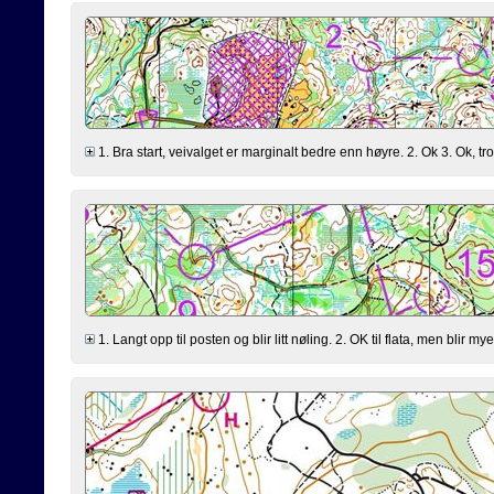
1. Bra start, veivalget er marginalt bedre enn høyre. 2. Ok 3. Ok, trodd
1. Langt opp til posten og blir litt nøling. 2. OK til flata, men blir