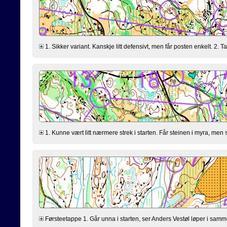
1. Sikker variant. Kanskje litt defensivt, men får posten enkelt. 2. 
1. Kunne vært litt nærmere strek i starten. Får steinen i myra, men 
Førsteetappe 1. Går unna i starten, ser Anders Vestøl løper i samm