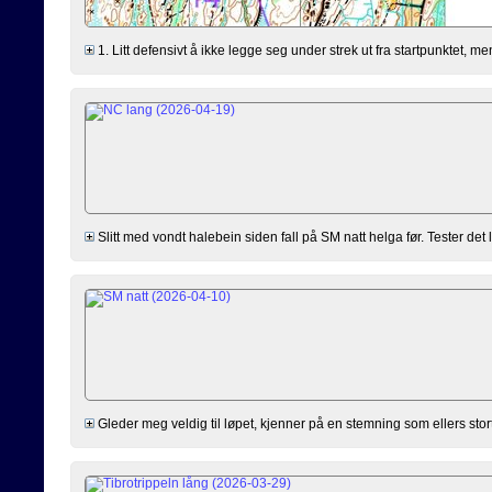
1. Litt defensivt å ikke legge seg under strek ut fra startpunktet, men 
Slitt med vondt halebein siden fall på SM natt helga før. Tester det li
Gleder meg veldig til løpet, kjenner på en stemning som ellers stort s