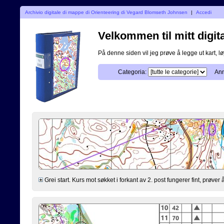
Archivio digitale di mappe di Orienteering di Vegard Blomseth Johnsen
|
Accedi
Velkommen til mitt digita
På denne siden vil jeg prøve å legge ut kart, løy
Categoria:
Ann
Grei start. Kurs mot søkket i forkant av 2. post fungerer fint, prøv