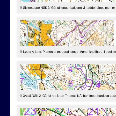
Sisteetappe NSK 3. Går ut lenger bak enn vi hadde håpet, men er fl
Løper A-lang. Planen er moderat tempo. Åpner knallhardt i duell med 
3A på NSK 2. Går ut rett foran Thomas NÅ, han løper hardt og passer