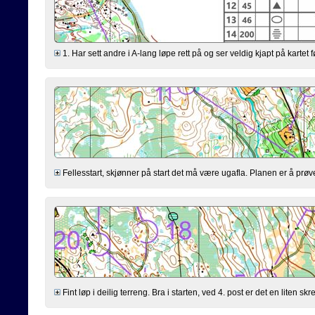
1. Har sett andre i A-lang løpe rett på og ser veldig kjapt på kartet f
Fellesstart, skjønner på start det må være ugafla. Planen er å prøve
Fint løp i deilig terreng. Bra i starten, ved 4. post er det en liten skr