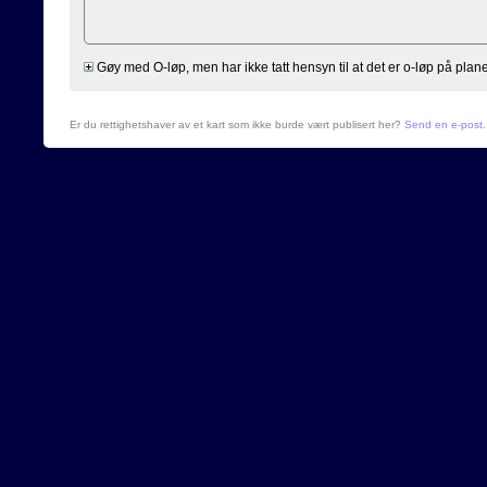
Gøy med O-løp, men har ikke tatt hensyn til at det er o-løp på planen og
Er du rettighetshaver av et kart som ikke burde vært publisert her?
Send en e-post
.