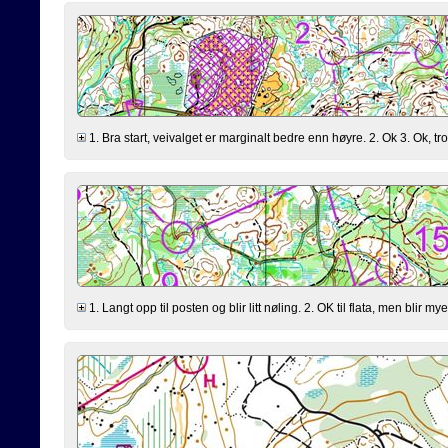
1. Bra start, veivalget er marginalt bedre enn høyre. 2. Ok 3. Ok, trodd
1. Langt opp til posten og blir litt nøling. 2. OK til flata, men blir