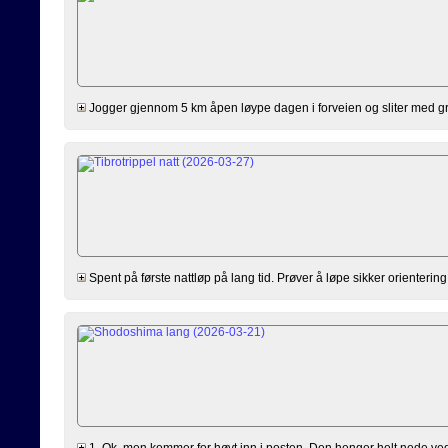
Jogger gjennom 5 km åpen løype dagen i forveien og sliter med gr
Spent på første nattløp på lang tid. Prøver å løpe sikker orientering
1. Ok, men kommer for høyt inn i posten. Den henger helt nede ved