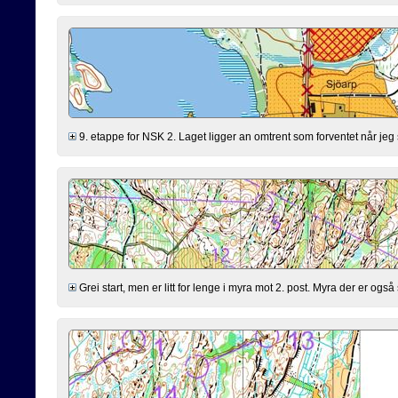
9. etappe for NSK 2. Laget ligger an omtrent som forventet når jeg s
Grei start, men er litt for lenge i myra mot 2. post. Myra der er også