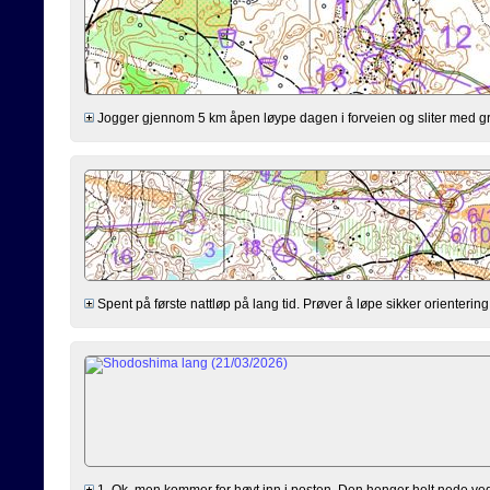
Jogger gjennom 5 km åpen løype dagen i forveien og sliter med gr
Spent på første nattløp på lang tid. Prøver å løpe sikker orientering
1. Ok, men kommer for høyt inn i posten. Den henger helt nede ved