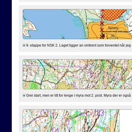
9. etappe for NSK 2. Laget ligger an omtrent som forventet når jeg s
Grei start, men er litt for lenge i myra mot 2. post. Myra der er også