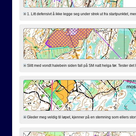
1. Litt defensivt å ikke legge seg under strek ut fra startpunktet, men 
Slitt med vondt halebein siden fall på SM natt helga før. Tester det li
Gleder meg veldig til løpet, kjenner på en stemning som ellers stort s