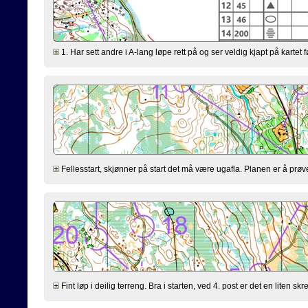
1. Har sett andre i A-lang løpe rett på og ser veldig kjapt på kartet f
Fellesstart, skjønner på start det må være ugafla. Planen er å prøve
Fint løp i deilig terreng. Bra i starten, ved 4. post er det en liten skr