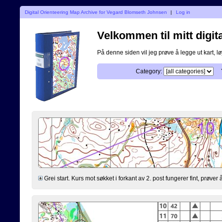
Digital Orienteering Map Archive for Vegard Blomseth Johnsen
|
Log in
Velkommen til mitt digita
På denne siden vil jeg prøve å legge ut kart, løy
Category:
Grei start. Kurs mot søkket i forkant av 2. post fungerer fint, prøv