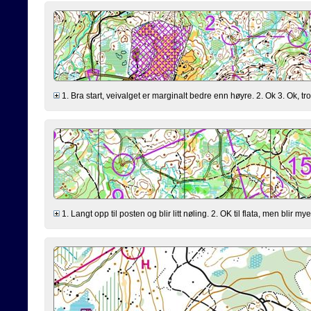
1. Bra start, veivalget er marginalt bedre enn høyre. 2. Ok 3. Ok, trodd
1. Langt opp til posten og blir litt nøling. 2. OK til flata, men blir