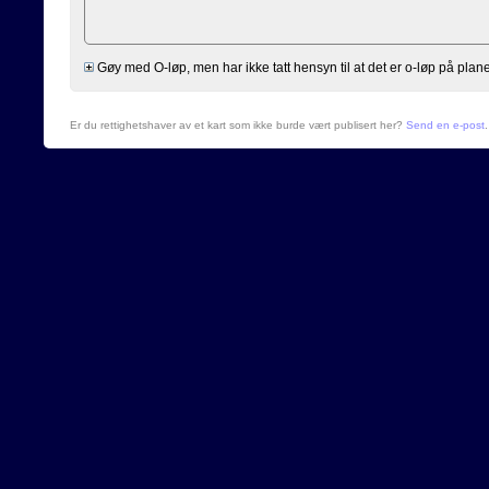
Gøy med O-løp, men har ikke tatt hensyn til at det er o-løp på planen og
Er du rettighetshaver av et kart som ikke burde vært publisert her?
Send en e-post
.