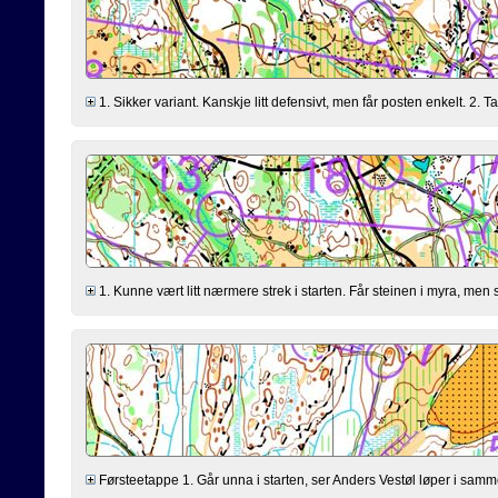
1. Sikker variant. Kanskje litt defensivt, men får posten enkelt. 2. 
1. Kunne vært litt nærmere strek i starten. Får steinen i myra, men 
Førsteetappe 1. Går unna i starten, ser Anders Vestøl løper i samm