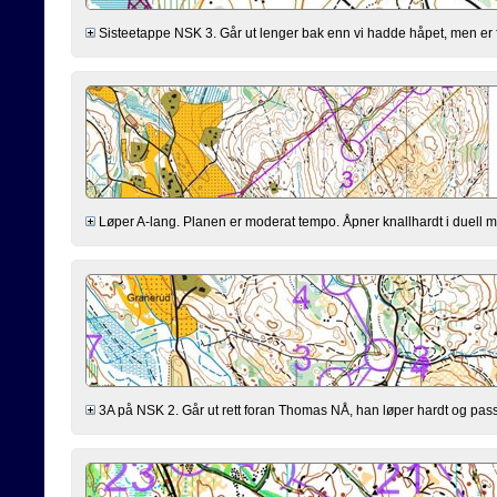
Sisteetappe NSK 3. Går ut lenger bak enn vi hadde håpet, men er fl
Løper A-lang. Planen er moderat tempo. Åpner knallhardt i duell med 
3A på NSK 2. Går ut rett foran Thomas NÅ, han løper hardt og passer