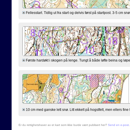
Fellesstart. Tidlig ut fra start og delvis først på startpost. 3-5 cm snø, 
Første hardøkt i skogen på lenge. Tungt å både løfte beina og løpe br
10 cm med ganske lett snø. Litt ekkelt på hogstfelt, men ellers fine 
Er du rettighetshaver av et kart som ikke burde vært publisert her?
Send en e-post
.