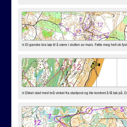
Et ganske bra løp til å være i slutten av mars. Følte meg helt ok fysisk
Ekkel start med brå vinkel fra startpost og lite konkret å få tak på. 