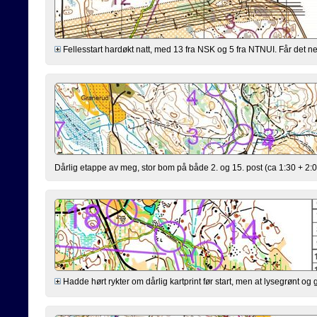
Fellesstart hardøkt natt, med 13 fra NSK og 5 fra NTNUI. Får det nes
Dårlig etappe av meg, stor bom på både 2. og 15. post (ca 1:30 + 2:
Hadde hørt rykter om dårlig kartprint før start, men at lysegrønt og g