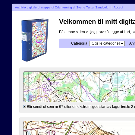
Archivio digitale di mappe di Orienteering di Sverre Turter Sandvold
|
Accedi
Velkommen til mitt digita
På denne siden vil jeg prøve å legge ut kart, løy
Categoria:
Ann
Blir sendt ut som nr 67 etter en ekstremt god start av laget første 2