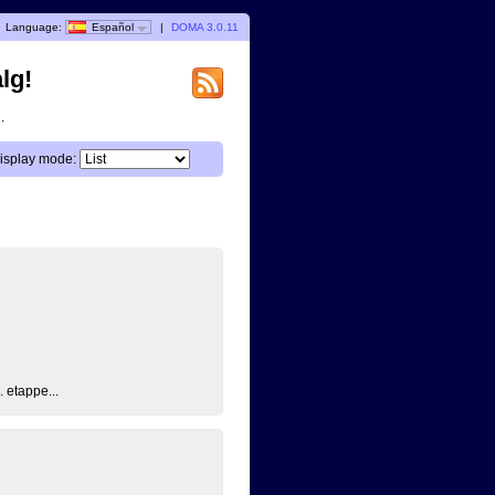
Language:
Español
|
DOMA 3.0.11
lg!
.
isplay mode:
. etappe...