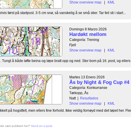
Show overview map
|
KML
elvis først på startpost. 3-5 cm snø, så vanskelig å se små stier. Tar feil sti i start...
Domingo 8 Marzo 2026
Hardøkt mellom
Categoría: Trening
Fjell
Show overview map
|
KML
Tungt å både løfte beina og løpe bratt opp og ned. Stor bom på 16. post, og ellers lit
Martes 13 Enero 2026
Ås by Night & Fog Cup #4
Categoría: Konkurranse
Tørkopp, Ås
Natt
|
Resultados
Show overview map
|
KML
kelt på hogstfelt, men ellers fine forhold. Ikke veldig fornøyd med det løpet her. Fler
urde vært publisert her?
Send en e-post
.