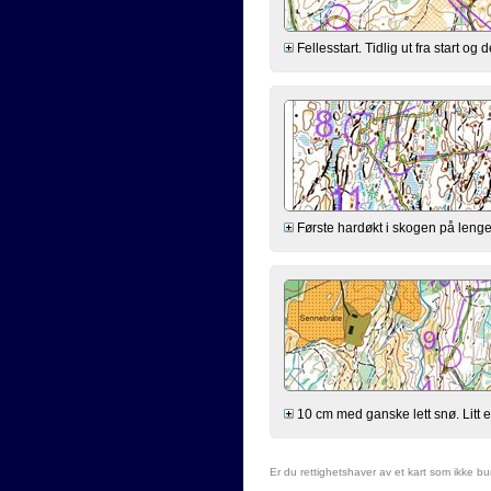
Fellesstart. Tidlig ut fra start og d
Første hardøkt i skogen på lenge. 
10 cm med ganske lett snø. Litt ek
Er du rettighetshaver av et kart som ikke b