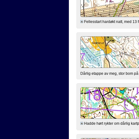
Fellesstart hardøkt natt, med 13 
Dårlig etappe av meg, stor bom på 
Hadde hørt rykter om dårlig kartpr