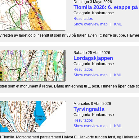
Domingo 3 Mayo 2026
Tiomila 2026: 6. etappe p
Categoría: Konkurranse
Resultados
Show overview map
|
KML
 resten av laget og blir sendt ut som nr 33 på halen av en litt større gruppe. Havner
Sábado 25 Abril 2026
Lørdagskjappen
Categoría: Konkurranse
Resultados
Show overview map
|
KML
sten som et monument å regne. Dårlig innledning til 1. post. Finner en åpen gate so
Miércoles 8 Abril 2026
Tyrvingnatta
Categoría: Konkurranse
Resultados
Show overview map
|
KML
til Tiomila. Morsomt med parstart med Halvor E. Har korte runden først, og Halvor lan