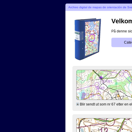
Archivo digital de mapas de orientación de Sv
Velkomm
På denne side
Cate
Blir sendt ut som nr 67 etter en e