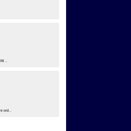
t ...
e ord...