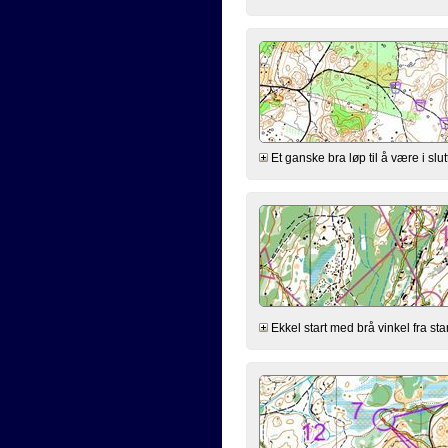
Et ganske bra løp til å være i slut
Ekkel start med brå vinkel fra sta