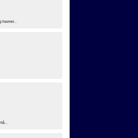
g havner...
må...