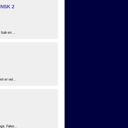
å NSK 2
 bak en ...
m er vel...
ge. Føler...