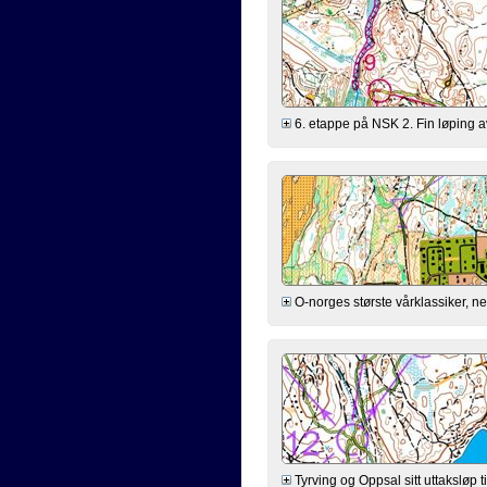
6. etappe på NSK 2. Fin løping av
O-norges største vårklassiker, ne
Tyrving og Oppsal sitt uttaksløp 