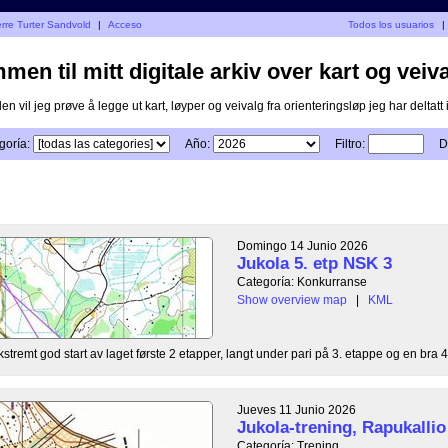
erre Turter Sandvold
|
Acceso
Todos los usuarios
|
en til mitt digitale arkiv over kart og veiva
n vil jeg prøve å legge ut kart, løyper og veivalg fra orienteringsløp jeg har deltatt i
goría:
Año:
Filtro:
D
Domingo 14 Junio 2026
Jukola 5. etp NSK 3
Categoría: Konkurranse
Show overview map
|
KML
kstremt god start av laget første 2 etapper, langt under pari på 3. etappe og en bra 4
Jueves 11 Junio 2026
Jukola-trening, Rapukallio
Categoría: Trening