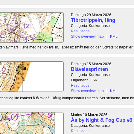
Domingo 29 Marzo 2026
Tibrotrippeln, lång
Categoría: Konkurranse
Resultados
Show overview map
|
KML
ten av mars. Følte meg helt ok fysisk. Taper litt smått her og der. Største tidstapet er .
Domingo 15 Marzo 2026
Blåveissprinten
Categoría: Konkurranse
Fuglenebb, FSK
Resultados
Show overview map
|
KML
rtpost og lite konkret å få tak på. Dårlig kompassbruk i starten. Ser steinene, men klar
Martes 10 Marzo 2026
Ås by Night & Fog Cup #6
Categoría: Konkurranse
Resultados