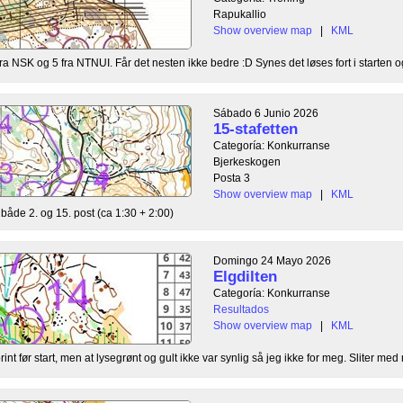
Rapukallio
Show overview map
|
KML
fra NSK og 5 fra NTNUI. Får det nesten ikke bedre :D Synes det løses fort i starten o
Sábado 6 Junio 2026
15-stafetten
Categoría: Konkurranse
Bjerkeskogen
Posta 3
Show overview map
|
KML
både 2. og 15. post (ca 1:30 + 2:00)
Domingo 24 Mayo 2026
Elgdilten
Categoría: Konkurranse
Resultados
Show overview map
|
KML
int før start, men at lysegrønt og gult ikke var synlig så jeg ikke for meg. Sliter med 