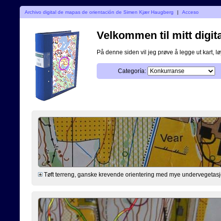
Archivo digital de mapas de orientación de Simen Kjær Haugberg
|
Acceso
Velkommen til mitt digita
På denne siden vil jeg prøve å legge ut kart, løy
Categoría:
Tøft terreng, ganske krevende orientering med mye undervegetasjon