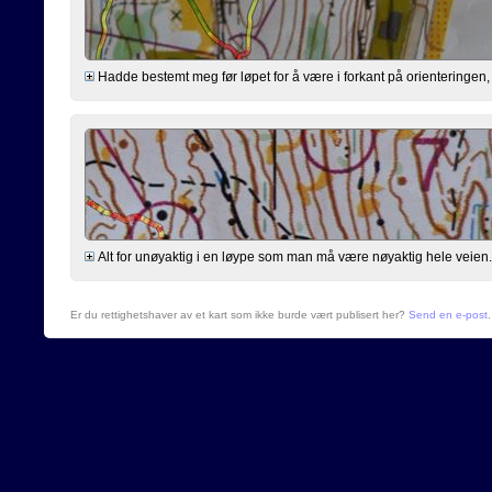
Hadde bestemt meg før løpet for å være i forkant på orienteringen, l
Alt for unøyaktig i en løype som man må være nøyaktig hele veien...
Er du rettighetshaver av et kart som ikke burde vært publisert her?
Send en e-post
.