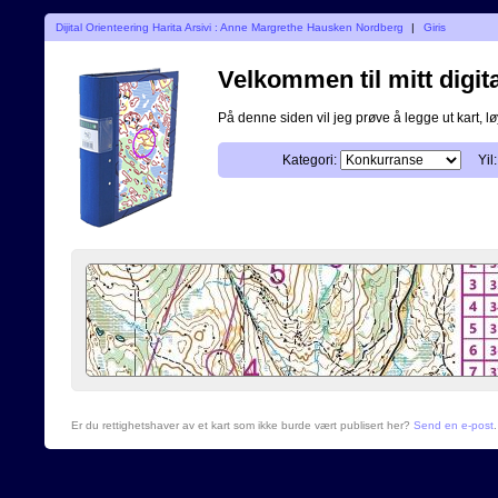
Dijital Orienteering Harita Arsivi : Anne Margrethe Hausken Nordberg
|
Giris
Velkommen til mitt digita
På denne siden vil jeg prøve å legge ut kart, løy
Kategori:
Yil:
Er du rettighetshaver av et kart som ikke burde vært publisert her?
Send en e-post
.