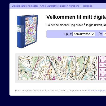
Digitális tájfutó térképtár - Anne Margrethe Hausken Nordberg
|
Belépés
Velkommen til mitt digita
På denne siden vil jeg prøve å legge ut kart, løy
Típus:
Év:
Er du rettighetshaver av et kart som ikke burde vært publisert her?
Send en e-post
.