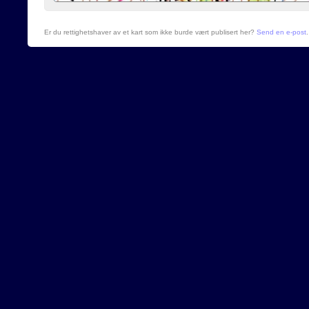
Er du rettighetshaver av et kart som ikke burde vært publisert her?
Send en e-post
.