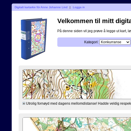
Digitalt kartarkiv för Anne Johanne Lind
|
Logga in
Velkommen til mitt digita
På denne siden vil jeg prøve å legge ut kart, løy
Kategori:
Utrolig fornøyd med dagens mellomdistanse! Hadde veldig respekt f