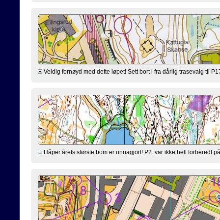
Veldig fornøyd med dette løpet! Sett bort i fra dårlig trasevalg til P
Håper årets største bom er unnagjort! P2: var ikke helt forberedt på