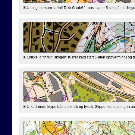
Utrolig morsom sprint! Takk Gaute! 1. post: taper 5 sek på mitt høyrev
Skikkelig fin tur i skogen! Kjører kald start (=uten oppvarming) og ta
Utfordrende løype både teknisk og fysisk. Slipper kartlesningen på ve