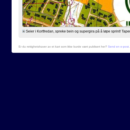
Seier i Kortfredan, spreke bein og supergira på å løpe sprint! Taper 10
Er du rettighetshaver av et kart som ikke burde vært publisert her?
Send en e-post
.