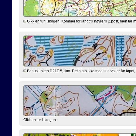
Gikk en tur i skogen. Kommer for langt til høyre til 2.post, men tar m
Bohuslunken D21E 5,1km. Det hjalp ikke med intervaller før løpet, var 
Gikk en tur i skogen.