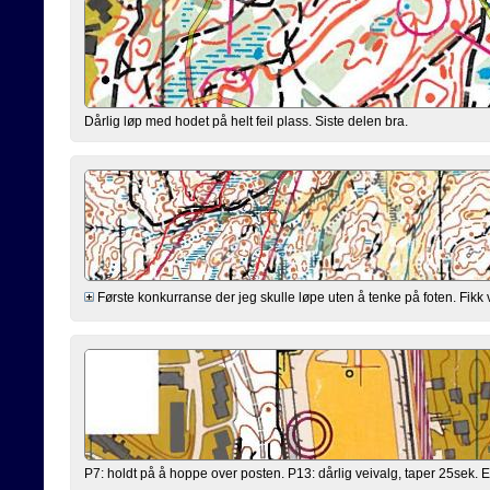
Dårlig løp med hodet på helt feil plass. Siste delen bra.
Første konkurranse der jeg skulle løpe uten å tenke på foten. Fikk vi
P7: holdt på å hoppe over posten. P13: dårlig veivalg, taper 25sek. Ell