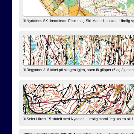
Nydalens SK dreamteam Elise-meg-Siri-Marte-Hausken. Utrolig spenn
Begynner å få taket på skogen igjen, noen få glipper (5 og 8), men
Seier i årets 15-stafett med Nydalen - utrolig moro! Jeg løp en ok 1.et