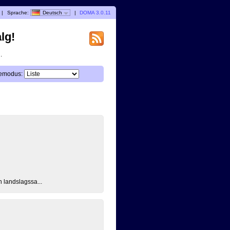
|
Sprache:
Deutsch
|
DOMA 3.0.11
lg!
.
emodus:
 landslagssa...