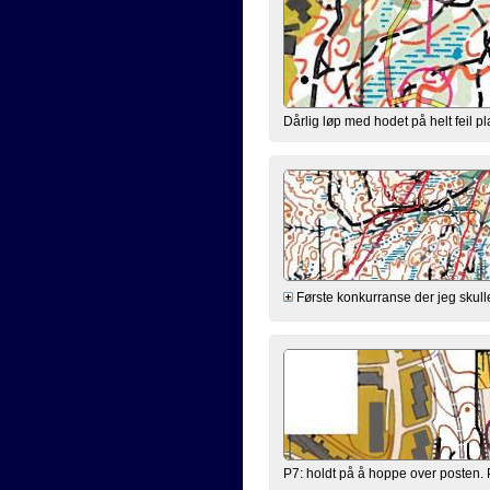
Dårlig løp med hodet på helt feil pl
Første konkurranse der jeg skulle 
P7: holdt på å hoppe over posten. P1