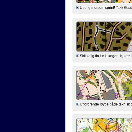
Utrolig morsom sprint! Takk Gaute!
Skikkelig fin tur i skogen! Kjører
Utfordrende løype både teknisk og 