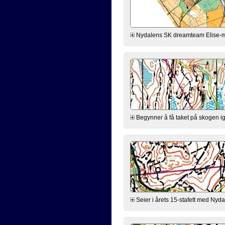
Nydalens SK dreamteam Elise-meg-
Begynner å få taket på skogen ig
Seier i årets 15-stafett med Nydale