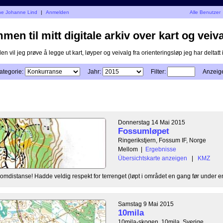
nne Johanne Lind
|
Anmelden
Alle Benutzer
en til mitt digitale arkiv over kart og veiva
n vil jeg prøve å legge ut kart, løyper og veivalg fra orienteringsløp jeg har deltatt i
ategorie:
Jahr:
Filter:
Anzeig
Donnerstag 14 Mai 2015
Fossumløpet
Ringerikstjern, Fossum IF, Norge
Mellom
|
Ergebnisse
Übersichtskarte anzeigen
|
KMZ
mdistanse! Hadde veldig respekt for terrenget (løpt i området en gang før under en
Samstag 9 Mai 2015
10mila
10mila-skogen, 10mila, Sverige