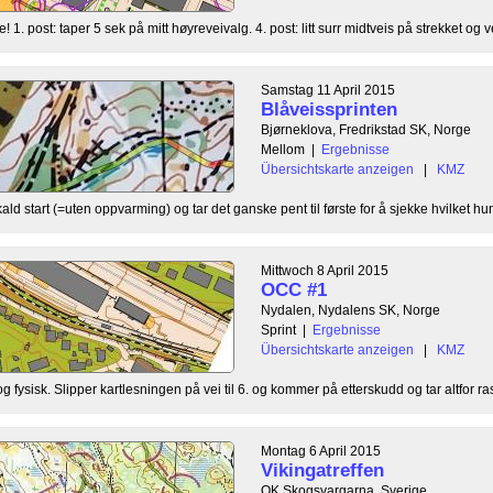
 1. post: taper 5 sek på mitt høyreveivalg. 4. post: litt surr midtveis på strekket og ve
Samstag 11 April 2015
Blåveissprinten
Bjørneklova, Fredrikstad SK, Norge
Mellom
|
Ergebnisse
Übersichtskarte anzeigen
|
KMZ
 kald start (=uten oppvarming) og tar det ganske pent til første for å sjekke hvilket hum
Mittwoch 8 April 2015
OCC #1
Nydalen, Nydalens SK, Norge
Sprint
|
Ergebnisse
Übersichtskarte anzeigen
|
KMZ
fysisk. Slipper kartlesningen på vei til 6. og kommer på etterskudd og tar altfor rask
Montag 6 April 2015
Vikingatreffen
OK Skogsvargarna, Sverige