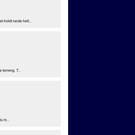
 holdt neste helt...
terreng. T...
du m...