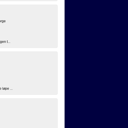
orge
gen t...
 løpe ...