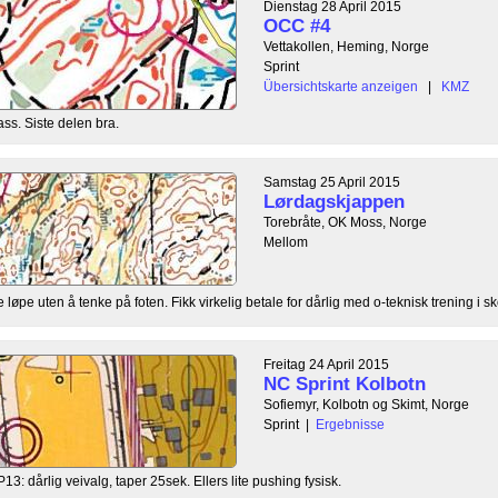
Dienstag 28 April 2015
OCC #4
Vettakollen, Heming, Norge
Sprint
Übersichtskarte anzeigen
|
KMZ
ass. Siste delen bra.
Samstag 25 April 2015
Lørdagskjappen
Torebråte, OK Moss, Norge
Mellom
løpe uten å tenke på foten. Fikk virkelig betale for dårlig med o-teknisk trening i sk
Freitag 24 April 2015
NC Sprint Kolbotn
Sofiemyr, Kolbotn og Skimt, Norge
Sprint
|
Ergebnisse
3: dårlig veivalg, taper 25sek. Ellers lite pushing fysisk.