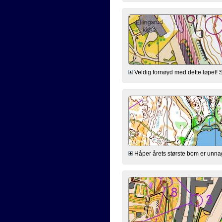
Veldig fornøyd med dette løpet! Se
Håper årets største bom er unnagj