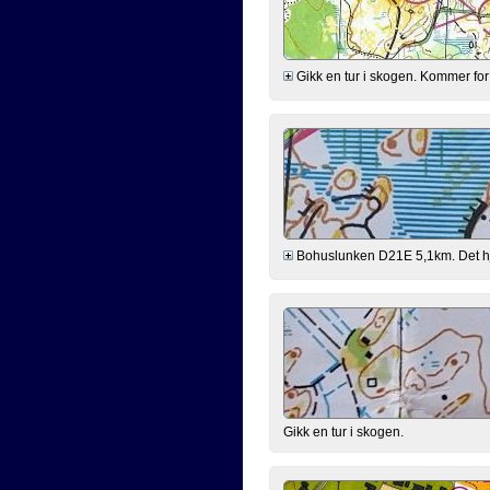
Gikk en tur i skogen. Kommer for l
Bohuslunken D21E 5,1km. Det hjalp 
Gikk en tur i skogen.