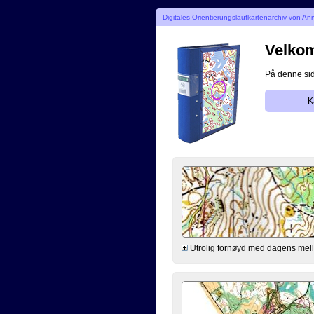
Digitales Orientierungslaufkartenarchiv von A
Velkomm
På denne side
K
Utrolig fornøyd med dagens mello