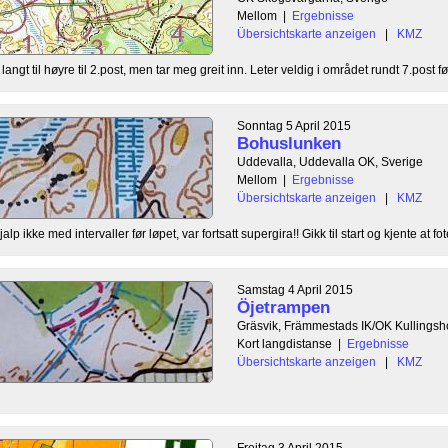
Mellom
|
Ergebnisse
Übersichtskarte anzeigen
|
KMZ
angt til høyre til 2.post, men tar meg greit inn. Leter veldig i området rundt 7.post før
Sonntag 5 April 2015
Bohuslunken
Uddevalla, Uddevalla OK, Sverige
Mellom
|
Ergebnisse
Übersichtskarte anzeigen
|
KMZ
ikke med intervaller før løpet, var fortsatt supergira!! Gikk til start og kjente at fote
Samstag 4 April 2015
Öjetrampen
Gräsvik, Främmestads IK/OK Kullingsho
Kort langdistanse
|
Ergebnisse
Übersichtskarte anzeigen
|
KMZ
Freitag 3 April 2015