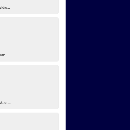
ldig...
ør ...
t ut ...