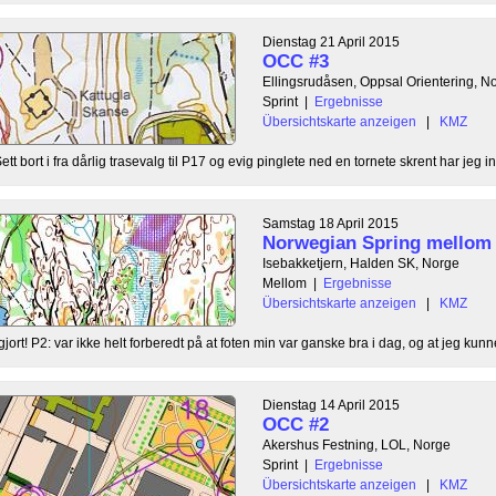
Dienstag 21 April 2015
OCC #3
Ellingsrudåsen, Oppsal Orientering, N
Sprint
|
Ergebnisse
Übersichtskarte anzeigen
|
KMZ
tt bort i fra dårlig trasevalg til P17 og evig pinglete ned en tornete skrent har jeg in
Samstag 18 April 2015
Norwegian Spring mellom
Isebakketjern, Halden SK, Norge
Mellom
|
Ergebnisse
Übersichtskarte anzeigen
|
KMZ
ort! P2: var ikke helt forberedt på at foten min var ganske bra i dag, og at jeg kunne
Dienstag 14 April 2015
OCC #2
Akershus Festning, LOL, Norge
Sprint
|
Ergebnisse
Übersichtskarte anzeigen
|
KMZ