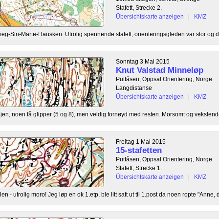
Stafett, Strecke 2.
Übersichtskarte anzeigen
|
KMZ
Siri-Marte-Hausken. Utrolig spennende stafett, orienteringsgleden var stor og det
Sonntag 3 Mai 2015
Knut Valstad Minneløp
Puttåsen, Oppsal Orientering, Norge
Langdistanse
Übersichtskarte anzeigen
|
KMZ
jen, noen få glipper (5 og 8), men veldig fornøyd med resten. Morsomt og vekslende 
Freitag 1 Mai 2015
15-stafetten
Puttåsen, Oppsal Orientering, Norge
Stafett, Strecke 1.
Übersichtskarte anzeigen
|
KMZ
n - utrolig moro! Jeg løp en ok 1.etp, ble litt satt ut til 1.post da noen ropte "Anne, 