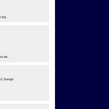
 jeg...
n ikk...
f, Sverige