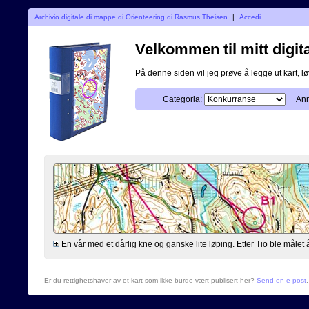
Archivio digitale di mappe di Orienteering di Rasmus Theisen
|
Accedi
Velkommen til mitt digita
På denne siden vil jeg prøve å legge ut kart, løy
Categoria:
Ann
En vår med et dårlig kne og ganske lite løping. Etter Tio ble målet å
Er du rettighetshaver av et kart som ikke burde vært publisert her?
Send en e-post
.