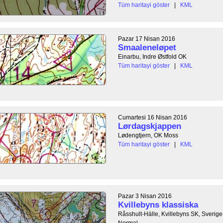
Tüm haritayi göster
|
KML
Pazar 17 Nisan 2016
Smaaleneløpet
Einarbu, Indre Østfold OK
Tüm haritayi göster
|
KML
Cumartesi 16 Nisan 2016
Lørdagskjappen
Lødengtjern, OK Moss
Tüm haritayi göster
|
KML
Pazar 3 Nisan 2016
Kvillebyns klassiska
Råsshult-Hälle, Kvillebyns SK, Sverige
Normal