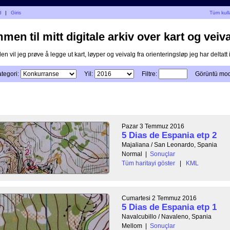
d
|
Giris
Tüm kulla
en til mitt digitale arkiv over kart og veiva
n vil jeg prøve å legge ut kart, løyper og veivalg fra orienteringsløp jeg har deltatt i
tegori:
Yil:
Filtre:
Görüntü mo
Pazar 3 Temmuz 2016
5 Dias de Espania etp 2
Majaliana / San Leonardo, Spania
Normal
|
Sonuçlar
Tüm haritayi göster
|
KML
Cumartesi 2 Temmuz 2016
5 Dias de Espania etp 1
Navalcubillo / Navaleno, Spania
Mellom
|
Sonuçlar