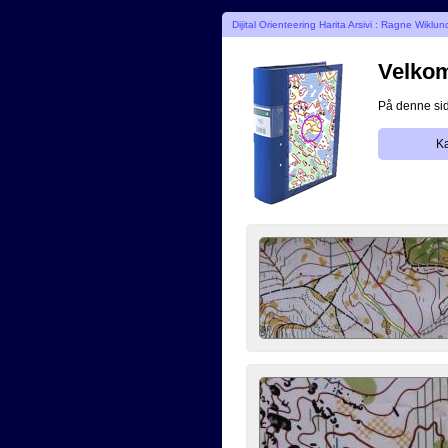
Dijital Orienteering Harita Arsivi : Ragne Wiklun
Velkomm
På denne side
Ka