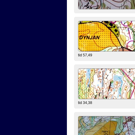
tid 57,49
tid 34,38