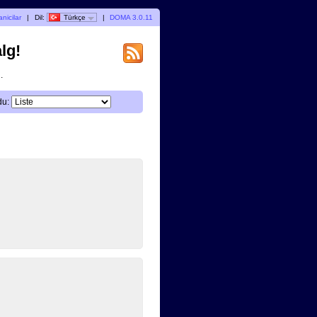
nicilar
|
Dil:
Türkçe
|
DOMA 3.0.11
lg!
.
du: