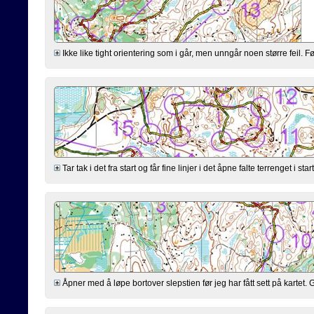
Ikke like tight orientering som i går, men unngår noen større feil. Føl
Tar tak i det fra start og får fine linjer i det åpne falte terrenget i star
Åpner med å løpe bortover slepstien før jeg har fått sett på kartet. Gj