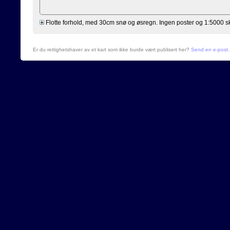
Flotte forhold, med 30cm snø og øsregn. Ingen poster og 1:5000 ska
Er du rettighetshaver av et kart som ikke burde vært publisert her?
Send en e-post
.