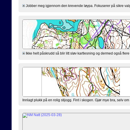
Jobber meg igjennom den krevende løypa. Fokuserer på sikre valg og
Ikke helt påskrudd så blir litt sløv kartlesning og dermed også fle
Innlagt plukk på en rolig stijogg. Fint i skogen. Gjør mye bra, selv o