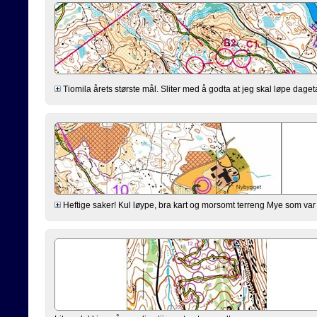
Tiomila årets største mål. Sliter med å godta at jeg skal løpe dage
Heftige saker! Kul løype, bra kart og morsomt terreng Mye som var 