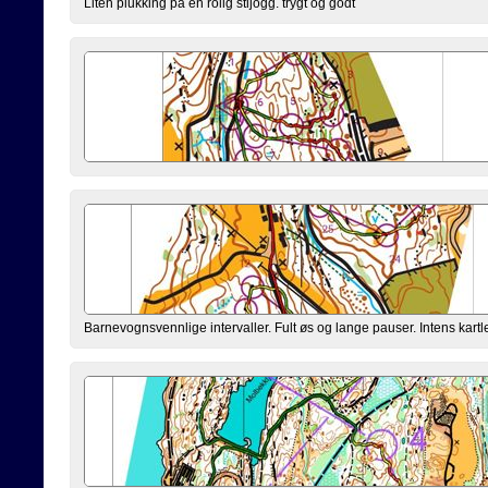
Liten plukking på en rolig stijogg. trygt og godt
Barnevognsvennlige intervaller. Fult øs og lange pauser. Intens kartl